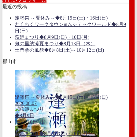
詳しいプロフィール
最近の投稿
逢瀬祭 ～夏休み～◆8月15日(土)・16日(日)
わくわくワークタウンinムシテックワールド◆8月9
日(日)
萩姫まつり◆8月9日(日)・10日(月)
鬼の里納涼夏まつり◆8月13日（木）
土門拳の風貌◆8月8日(土)～10月12日(日)
郡山市
逢瀬祭 ～夏休み～◆8月15日(土)・16日(日)
2026.08.07
萩姫まつり◆8月9日(日)・10日(月)