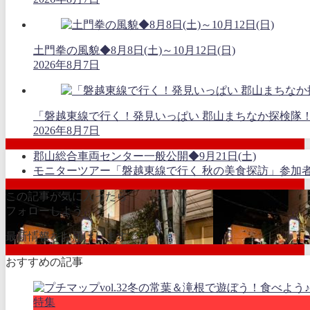
土門拳の風貌◆8月8日(土)～10月12日(日)
2026年8月7日
「磐越東線で行く！発見いっぱい 郡山まちなか探検隊
2026年8月7日
郡山総合車両センター一般公開◆9月21日(土)
モニターツアー「磐越東線で行く 秋の美食探訪」参加者募集
この記事が気に入ったら
フォローしよう
最新情報をお届けします
おすすめの記事
特集