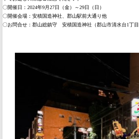
〇開催日：2024年9月27日（金）～29日（日）
〇開催会場：安積国造神社、郡山駅前大通り他
〇お問合せ：郡山総鎮守 安積国造神社（郡山市清水台1丁目6-23）TE