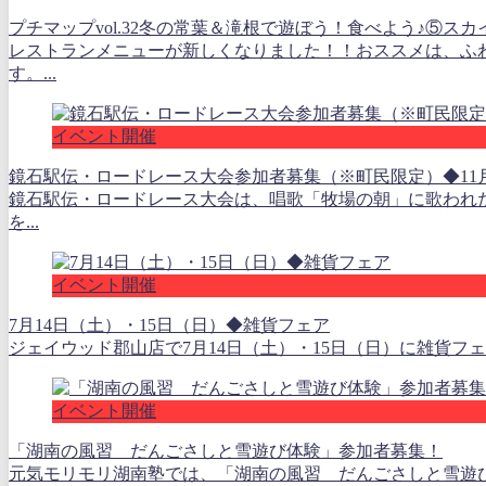
プチマップvol.32冬の常葉＆滝根で遊ぼう！食べよう♪⑤ス
レストランメニューが新しくなりました！！おススメは、ふ
す。...
イベント開催
鏡石駅伝・ロードレース大会参加者募集（※町民限定）◆11
鏡石駅伝・ロードレース大会は、唱歌「牧場の朝」に歌われ
を...
イベント開催
7月14日（土）・15日（日）◆雑貨フェア
ジェイウッド郡山店で7月14日（土）・15日（日）に雑貨フェ
イベント開催
「湖南の風習 だんごさしと雪遊び体験」参加者募集！
元気モリモリ湖南塾では、「湖南の風習 だんごさしと雪遊