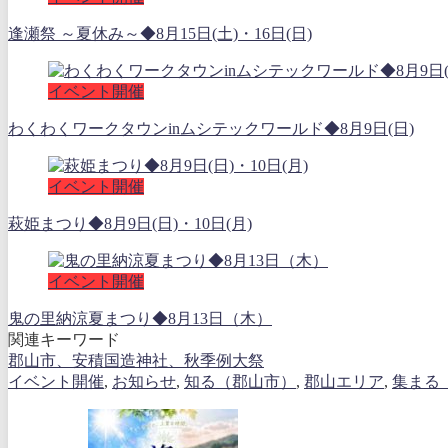
逢瀬祭 ～夏休み～◆8月15日(土)・16日(日)
イベント開催
わくわくワークタウンinムシテックワールド◆8月9日(日)
イベント開催
萩姫まつり◆8月9日(日)・10日(月)
イベント開催
鬼の里納涼夏まつり◆8月13日（木）
関連キーワード
郡山市、安積国造神社、秋季例大祭
イベント開催
,
お知らせ
,
知る（郡山市）
,
郡山エリア
,
集まる