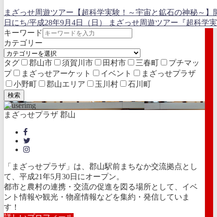
まざっせ周遊ツアー【超科学実験！～宇宙と鉱石の神秘～】
日にち/平成28年9月4日（日） まざっせ周遊ツアー『超科
キーワード
カテゴリー
タグ
郡山市
須賀川市
田村市
三春町
プチマッ
プ
まざっせアーケット
イベント
まざっせプラザ
小野町
郡山エリア
玉川村
石川町
検索
まざっせプラザ 郡山
「まざっせプラザ」は、郡山駅前まちなか交流拠点とし
て、平成21年5月30日にオープン。
都市と農村の連携・交流の促進を図る場所として、イベ
ント情報や観光・物産情報などを集約・発信していま
す！