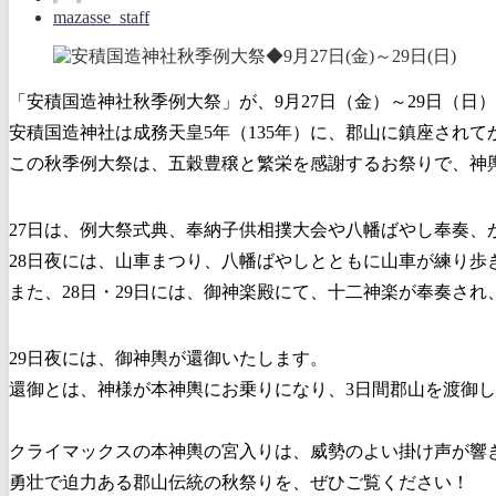
mazasse_staff
「安積国造神社秋季例大祭」が、9月27日（金）～29日（日
安積国造神社は成務天皇5年（135年）に、郡山に鎮座されてか
この秋季例大祭は、五穀豊穣と繁栄を感謝するお祭りで、神
27日は、例大祭式典、奉納子供相撲大会や八幡ばやし奉奏、
28日夜には、山車まつり、八幡ばやしとともに山車が練り歩
また、28日・29日には、御神楽殿にて、十二神楽が奉奏さ
29日夜には、御神輿が還御いたします。
還御とは、神様が本神輿にお乗りになり、3日間郡山を渡御
クライマックスの本神輿の宮入りは、威勢のよい掛け声が響
勇壮で迫力ある郡山伝統の秋祭りを、ぜひご覧ください！