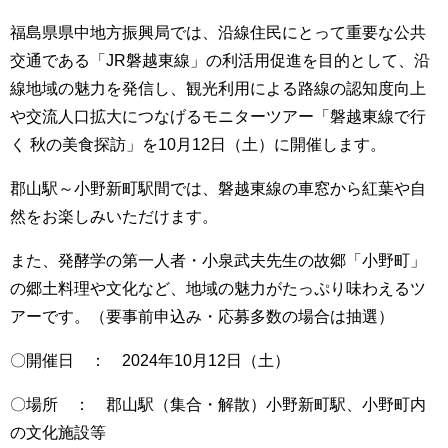
福島県県中地方振興局では、沿線住民にとって重要な公共
交通である「JR磐越東線」の利活用促進を目的として、沿
線地域の魅力を発信し、観光利用による路線の認知度向上
や交流人口拡大につなげるモニターツアー「磐越東線で行
く 秋の美食探訪」を10月12日（土）に開催します。
郡山駅～小野新町駅間では、磐越東線の車窓から紅葉や自
然をお楽しみいただけます。
また、発酵学の第一人者・小泉武夫先生の故郷「小野町」
の郷土料理や文化など、地域の魅力がたっぷり味わえるツ
アーです。（要事前申込み・応募多数の場合は抽選）
〇開催日 ： 2024年10月12日（土）
〇場所 ： 郡山駅（集合・解散）小野新町駅、小野町内
の文化施設等