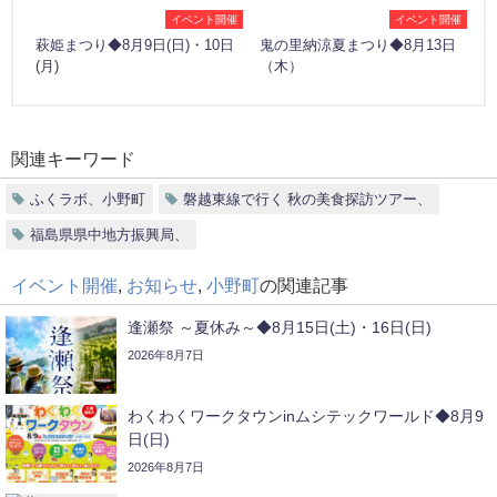
イベント開催
イベント開催
萩姫まつり◆8月9日(日)・10日
鬼の里納涼夏まつり◆8月13日
(月)
（木）
関連キーワード
ふくラボ、小野町
磐越東線で行く 秋の美食探訪ツアー、
福島県県中地方振興局、
イベント開催
,
お知らせ
,
小野町
の関連記事
逢瀬祭 ～夏休み～◆8月15日(土)・16日(日)
2026年8月7日
わくわくワークタウンinムシテックワールド◆8月9
日(日)
2026年8月7日