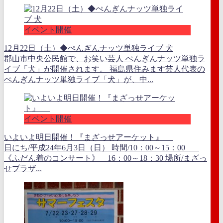
イベント開催
12月22日（土）◆ぺんぎんナッツ単独ライブ 犬
郡山市中央公民館で、お笑い芸人 ぺんぎんナッツ単独ラ
イブ「犬」が開催されます。 福島県住みます芸人代表の
ぺんぎんナッツ単独ライブ「犬」が、中...
イベント開催
いよいよ明日開催！『まざっせアーケット』
日にち/平成24年6月3日（日） 時間/10：00～15：00
《ふだん着のコンサート》 16：00～18：30 場所/まざっ
せプラザ...