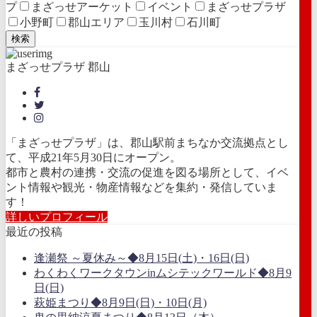
プ
まざっせアーケット
イベント
まざっせプラザ
小野町
郡山エリア
玉川村
石川町
検索
まざっせプラザ 郡山
「まざっせプラザ」は、郡山駅前まちなか交流拠点とし
て、平成21年5月30日にオープン。
都市と農村の連携・交流の促進を図る場所として、イベ
ント情報や観光・物産情報などを集約・発信していま
す！
詳しいプロフィール
最近の投稿
逢瀬祭 ～夏休み～◆8月15日(土)・16日(日)
わくわくワークタウンinムシテックワールド◆8月9
日(日)
萩姫まつり◆8月9日(日)・10日(月)