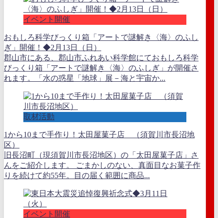
イベント開催
おもしろ科学びっくり箱「アートで謎解き〈海〉のふし
ぎ」開催！◆2月13日（日）
郡山市にある、郡山市ふれあい科学館にておもしろ科学
びっくり箱「アートで謎解き〈海〉のふしぎ」が開催さ
れます。「水の惑星「地球」展－海と宇宙か...
取材活動
1から10まで手作り！太田屋菓子店 （須賀川市長沼地
区）
旧長沼町（現須賀川市長沼地区）の「太田屋菓子店」さ
んをご紹介します。 ごまかしのない、真面目なお菓子作
りを続けて約55年。目の届く範囲に商品...
イベント開催