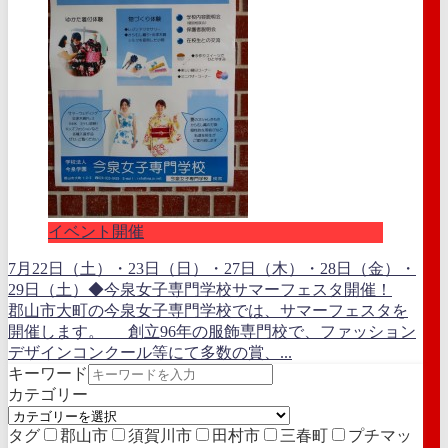
イベント開催
7月22日（土）・23日（日）・27日（木）・28日（金）・
29日（土）◆今泉女子専門学校サマーフェスタ開催！
郡山市大町の今泉女子専門学校では、サマーフェスタを
開催します。 創立96年の服飾専門校で、ファッション
デザインコンクール等にて多数の賞、...
キーワード
カテゴリー
タグ
郡山市
須賀川市
田村市
三春町
プチマッ