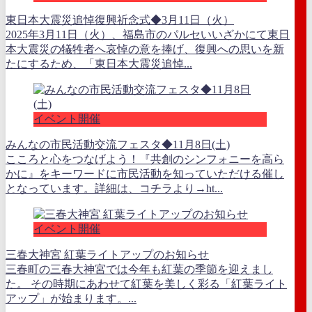
東日本大震災追悼復興祈念式◆3月11日（火）
2025年3月11日（火）、福島市のパルセいいざかにて東日
本大震災の犠牲者へ哀悼の意を捧げ、復興への思いを新
たにするため、「東日本大震災追悼...
イベント開催
みんなの市民活動交流フェスタ◆11月8日(土)
こころと心をつなげよう！『共創のシンフォニーを高ら
かに』をキーワードに市民活動を知っていただける催し
となっています。詳細は、コチラより→ht...
イベント開催
三春大神宮 紅葉ライトアップのお知らせ
三春町の三春大神宮では今年も紅葉の季節を迎えまし
た。 その時期にあわせて紅葉を美しく彩る「紅葉ライト
アップ」が始まります。...