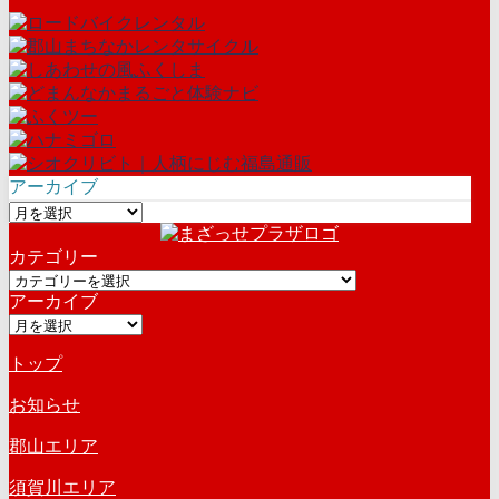
アーカイブ
ア
ー
カテゴリー
カ
カ
イ
アーカイブ
テ
ブ
ア
ゴ
ー
リ
トップ
カ
ー
イ
お知らせ
ブ
郡山エリア
須賀川エリア