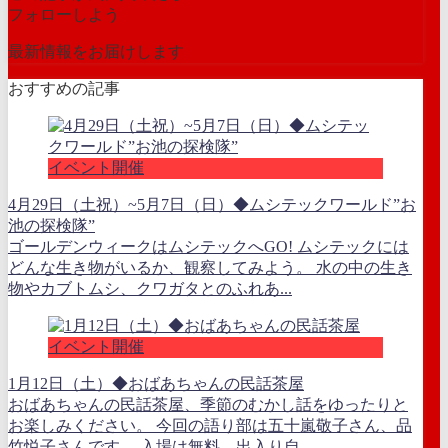
フォローしよう
最新情報をお届けします
おすすめの記事
イベント開催
4月29日（土祝）~5月7日（日）◆ムシテックワールド”お
池の探検隊”
ゴールデンウィークはムシテックへGO! ムシテックには
どんな生き物がいるか、観察してみよう。 水の中の生き
物やカブトムシ、クワガタとのふれあ...
イベント開催
1月12日（土）◆おばあちゃんの民話茶屋
おばあちゃんの民話茶屋、季節のむかし話をゆったりと
お楽しみください。 今回の語り部は五十嵐敬子さん、品
竹悦子さんです。 入場は無料、出入り自...