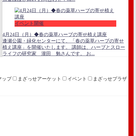
イベント開催
4月24日（月）◆春の薬草ハーブの寄せ植え講座
逢瀬公園・緑化センターにて、「春の薬草ハーブの寄せ
植え講座」を開催いたします。 講師は、ハーブとスロー
ライフの研究家 瀧田 勉さんです。 お...
マップ
まざっせアーケット
イベント
まざっせプラザ