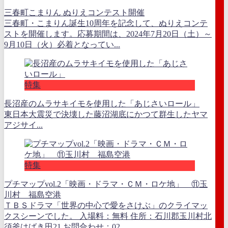
三春町こまりん ぬりえコンテスト開催
三春町・こまりん誕生10周年を記念して、ぬりえコンテ
ストを開催します。応募期間は、2024年7月20日（土）～
9月10日（火）必着となってい...
特集
長沼産のムラサキイモを使用した「あじさいロール」
東日本大震災で決壊した藤沼湖底にかつて群生したヤマ
アジサイ...
特集
プチマップvol.2「映画・ドラマ・ＣＭ・ロケ地」 ⑪玉
川村 福島空港
ＴＢＳドラマ「世界の中心で愛をさけぶ」のクライマッ
クスシーンでした。 入場料：無料 住所：石川郡玉川村北
須釜はばき田21 お問合わせ：02...