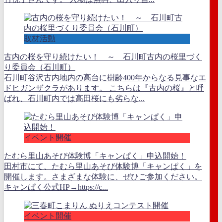
取材活動
古内の桜を守り続けたい！ ～ 石川町古内の桜里づく
り委員会（石川町）
石川町谷沢古内地内の高台に樹齢400年からなる見事なエ
ドヒガンザクラがあります。 こちらは『古内の桜』と呼
ばれ、石川町内では高田桜にも劣らな...
イベント開催
たむら里山あそび体験博「キャンぱく」申込開始！
田村市にて、たむら里山あそび体験博「キャンぱく」を
開催します。さまざまな体験に、ぜひご参加ください。
キャンぱく公式HP→https://c...
イベント開催