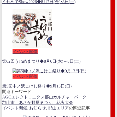
うねめでShow2026◆8月7日(金)･8日(土)
イベント開催
第62回うねめまつり◆8月6日(木)～8日(土)
イベント開催
第5回中ノ沢こけし祭り◆9月13日(日)
関連キーワード
AGCエレクトロニクス郡山カルチャーパーク
郡山市、あさか野夏まつり、花火大会
イベント開催
,
お知らせ
,
郡山エリア
の関連記事