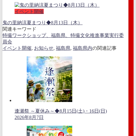
イベント開催
鬼の里納涼夏まつり◆8月13日（木）
関連キーワード
特撮ワークショップ、福島県、特撮文化推進事業実行委
員会
イベント開催
,
お知らせ
,
福島県
,
福島県内
の関連記事
逢瀬祭 ～夏休み～◆8月15日(土)・16日(日)
2026年8月7日