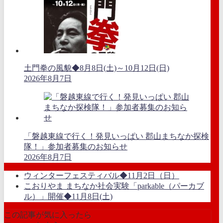
土門拳の風貌◆8月8日(土)～10月12日(日)
2026年8月7日
「磐越東線で行く！発見いっぱい 郡山まちなか探検
隊！」参加者募集のお知らせ
2026年8月7日
ウィンターフェスティバル◆11月2日（日）
こおりやま まちなか社会実験「parkable（パーカブ
ル）」開催◆11月8日(土)
この記事が気に入ったら