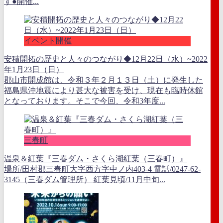
す●開催...
イベント開催
安積開拓の歴史と人々のつながり◆12月22日（水）~2022
年1月23日（日）
郡山市開成館は、令和３年２月１３日（土）に発生した
福島県沖地震により甚大な被害を受け、現在も臨時休館
となっております。そこで今回、令和3年度...
三春町
温泉＆紅葉『三春ダム・さくら湖紅葉（三春町）』
場所/田村郡三春町大字西方字中ノ内403-4 電話/0247-62-
3145（三春ダム管理所） 紅葉見頃/11月中旬...