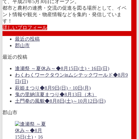
て、平成21年5月30日にオープン。
都市と農村の連携・交流の促進を図る場所として、イベ
ント情報や観光・物産情報などを集約・発信していま
す！
詳しいプロフィール
最近の投稿
郡山市
最近の投稿
逢瀬祭 ～夏休み～◆8月15日(土)・16日(日)
わくわくワークタウンinムシテックワールド◆8月9
日(日)
萩姫まつり◆8月9日(日)・10日(月)
鬼の里納涼夏まつり◆8月13日（木）
土門拳の風貌◆8月8日(土)～10月12日(日)
郡山市