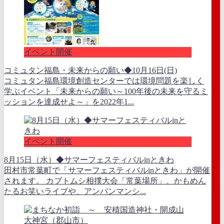
イベント開催
コミュタン福島・未来からの願い◆10月16日(日)
コミュタン福島環境創造センターでは環境問題を楽しく
学ぶイベント「未来からの願い～100年後の未来を守るミ
ッションを達成せよ～」を2022年1...
イベント開催
8月15日（水）◆サマーフェスティバルinときわ
田村市常葉町で「サマーフェスティバルinときわ」が開催
されます。 カブトムシ相撲大会「常葉場所」、かもめん
たるお笑いライブや、アンパンマンシ...