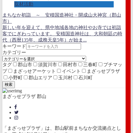
取材活動
まちなか初詣 ～ 安積国造神社・開成山大神宮（郡山
市）
新しい年を迎えて、県中地域各地の神社やお寺では初詣
客でにぎわっています。 安積国造神社は、大和朝廷の時
代（西暦135年、成務天皇5年）が始ま...
キーワード
カテゴリー
タグ
郡山市
須賀川市
田村市
三春町
プチマッ
プ
まざっせアーケット
イベント
まざっせプラザ
小野町
郡山エリア
玉川村
石川町
検索
まざっせプラザ 郡山
「まざっせプラザ」は、郡山駅前まちなか交流拠点とし