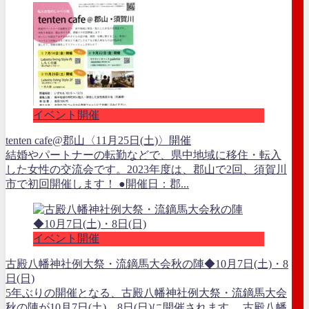
イベント開催
tenten cafe@郡山〈11月25日(土)〉開催
結婚やパートナーの転勤などで、県中地域に移住・転入
した女性の交流会です。2023年度は、郡山で2回、須賀川
市で初回開催します！ ●開催日：郡...
イベント開催
古殿八幡神社例大祭・流鏑馬大会秋の陣◆10月7日(土)・8
日(日)
5年ぶりの開催となる、古殿八幡神社例大祭・流鏑馬大会
秋の陣が10月7日(土)、8日(日)に開催されます。 古殿八幡