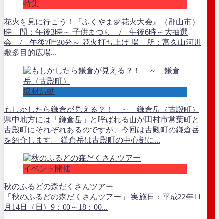
特集
花火を見に行こう！『ふくやま夢花火大会』（郡山市）
時 間：午後3時～ 子供まつり / 午後6時～大抽選
会 / 午後7時30分～ 花火打ち上げ 場 所：富久山河川
敷多目的広場...
取材活動
もしかしたら鎌倉が見える？！ ～ 鎌倉岳（古殿町）
県中地方には「鎌倉岳」と呼ばれる山が田村市常葉町と
古殿町にそれぞれあるのですが、今回は古殿町の鎌倉岳
を紹介します。 鎌倉岳は古殿町の中心部に...
イベント開催
秋のふるどの森だくさんツアー
「秋のふるどの森だくさんツアー」 実施日：平成22年11
月14日（日）9：00～18：00...