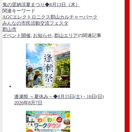
鬼の里納涼夏まつり◆8月13日（木）
関連キーワード
AGCエレクトロニクス郡山カルチャーパーク
みんなの市民活動交流フェスタ
郡山市
イベント開催
,
お知らせ
,
郡山エリア
の関連記事
逢瀬祭 ～夏休み～◆8月15日(土)・16日(日)
2026年8月7日