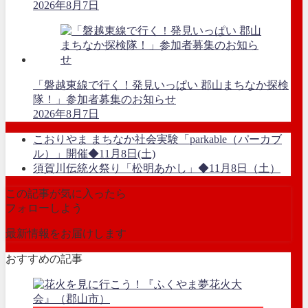
2026年8月7日
「磐越東線で行く！発見いっぱい 郡山まちなか探検
隊！」参加者募集のお知らせ
2026年8月7日
こおりやま まちなか社会実験「parkable（パーカブ
ル）」開催◆11月8日(土)
須賀川伝統火祭り「松明あかし」◆11月8日（土）
この記事が気に入ったら
フォローしよう
最新情報をお届けします
おすすめの記事