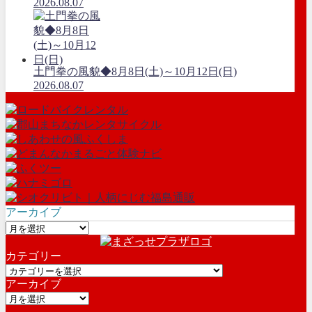
2026.08.07
土門拳の風貌◆8月8日(土)～10月12日(日)
2026.08.07
アーカイブ
ア
ー
カテゴリー
カ
カ
イ
アーカイブ
テ
ブ
ア
ゴ