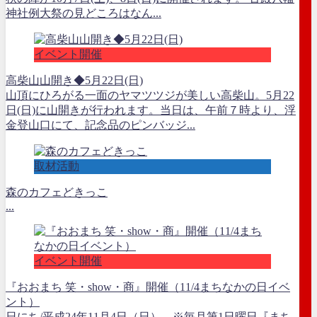
神社例大祭の見どころはなん...
イベント開催
高柴山山開き◆5月22日(日)
山頂にひろがる一面のヤマツツジが美しい高柴山。5月22
日(日)に山開きが行われます。当日は、午前７時より、浮
金登山口にて、記念品のピンバッジ...
取材活動
森のカフェどきっこ
...
イベント開催
『おおまち 笑・show・商』開催（11/4まちなかの日イベ
ント）
日にち/平成24年11月4日（日） ※毎月第1日曜日『まち