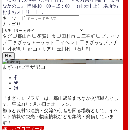
なかの日』 時間/10：00～15：00 （雨天中止） 場所/お
おまちストリート...
キーワード
カテゴリー
タグ
郡山市
須賀川市
田村市
三春町
プチマッ
プ
まざっせアーケット
イベント
まざっせプラザ
小野町
郡山エリア
玉川村
石川町
検索
まざっせプラザ 郡山
「まざっせプラザ」は、郡山駅前まちなか交流拠点とし
て、平成21年5月30日にオープン。
都市と農村の連携・交流の促進を図る場所として、イベ
ント情報や観光・物産情報などを集約・発信していま
す！
詳しいプロフィール