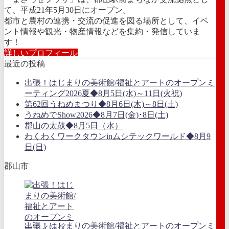
て、平成21年5月30日にオープン。
都市と農村の連携・交流の促進を図る場所として、イベ
ント情報や観光・物産情報などを集約・発信していま
す！
詳しいプロフィール
最近の投稿
出張！はじまりの美術館/福祉とアートのオープンミ
ーティング2026夏◆8月5日(水)～11日(火祝)
第62回うねめまつり◆8月6日(木)～8日(土)
うねめでShow2026◆8月7日(金)･8日(土)
郡山の太鼓◆8月5日（水）
わくわくワークタウンinムシテックワールド◆8月9
日(日)
郡山市
出張！はじまりの美術館/福祉とアートのオープンミ