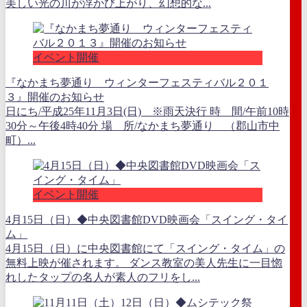
美しい光の川が浮かび上がり、幻想的な...
イベント開催
『なかまち夢通り ウィンターフェスティバル２０１
３』開催のお知らせ
日にち/平成25年11月3日(日) ※雨天決行 時 間/午前10時
30分～午後4時40分 場 所/なかまち夢通り （郡山市中
町）...
イベント開催
4月15日（日）◆中央図書館DVD映画会「スイング・タイ
ム」
4月15日（日）に中央図書館にて「スイング・タイム」の
無料上映が催されます。 ダンス教室の美人先生に一目惚
れしたタップの名人が素人のフリをし...