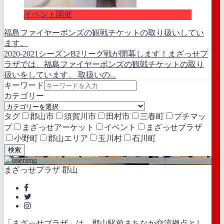
イベント開催
福島ファイヤーボンズの観戦チケットの取り扱いしてい
ます。
2020-2021シーズンB2リーグ戦が開幕します！まざっせプ
ラザでは、福島ファイヤーボンズの観戦チケットの取り
扱いをしています。 取扱いの...
キーワード
カテゴリー
タグ
郡山市
須賀川市
田村市
三春町
プチマッ
プ
まざっせアーケット
イベント
まざっせプラザ
小野町
郡山エリア
玉川村
石川町
検索
まざっせプラザ 郡山
「まざっせプラザ」は、郡山駅前まちなか交流拠点とし