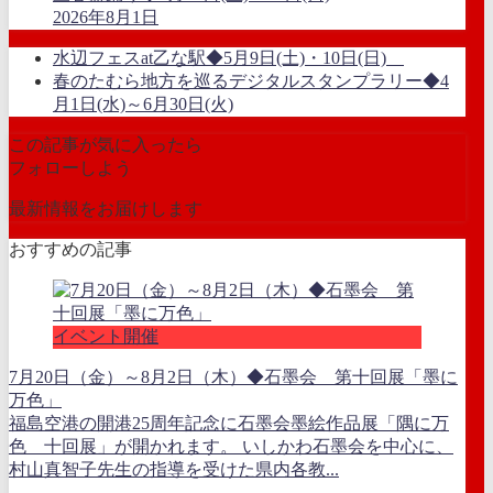
2026年8月1日
水辺フェスat乙な駅◆5月9日(土)・10日(日)
春のたむら地方を巡るデジタルスタンプラリー◆4
月1日(水)～6月30日(火)
この記事が気に入ったら
フォローしよう
最新情報をお届けします
おすすめの記事
イベント開催
7月20日（金）～8月2日（木）◆石墨会 第十回展「墨に
万色」
福島空港の開港25周年記念に石墨会墨絵作品展「隅に万
色 十回展」が開かれます。 いしかわ石墨会を中心に、
村山真智子先生の指導を受けた県内各教...