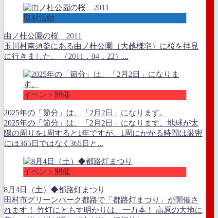
取材活動
由ノ杜公園の桜 2011
玉川村南須釜にある由ノ杜公園（大越様宅）に桜を拝見
に行きました。 （2011．04．22）...
イベント開催
2025年の「節分」は、「2月2日」になります。
2025年の「節分」は、「2月2日」になります。地球が太
陽の周りを1周すると1年ですが、1周にかかる時間は厳密
には365日ではなく365日と...
イベント開催
8月4日（土）◆都路灯まつり
田村市グリーンパーク都路で「都路灯まつり」が開催さ
れます！ 竹灯にともす明かりは、一万本！ 高原の大地に