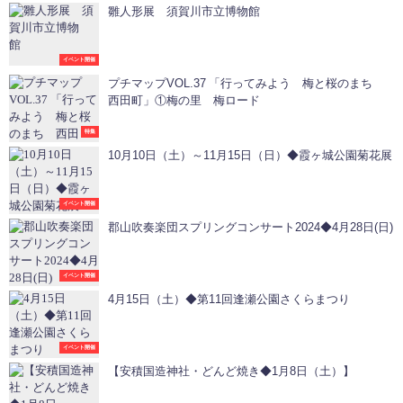
雛人形展 須賀川市立博物館
イベント開催
プチマップVOL.37 「行ってみよう 梅と桜のまち
西田町」①梅の里 梅ロード
特集
10月10日（土）～11月15日（日）◆霞ヶ城公園菊花展
イベント開催
郡山吹奏楽団スプリングコンサート2024◆4月28日(日)
イベント開催
4月15日（土）◆第11回逢瀬公園さくらまつり
イベント開催
【安積国造神社・どんど焼き◆1月8日（土）】