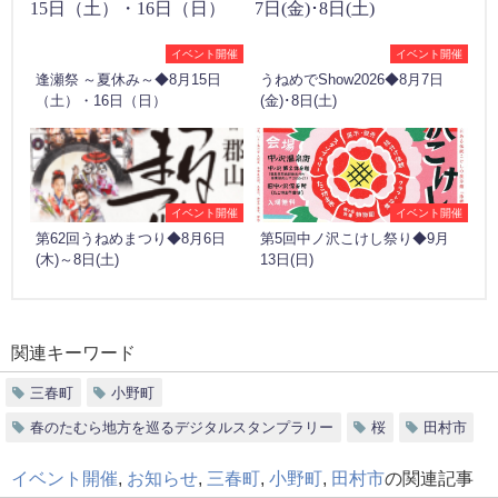
イベント開催
イベント開催
逢瀬祭 ～夏休み～◆8月15日
うねめでShow2026◆8月7日
（土）・16日（日）
(金)･8日(土)
イベント開催
イベント開催
第62回うねめまつり◆8月6日
第5回中ノ沢こけし祭り◆9月
(木)～8日(土)
13日(日)
関連キーワード
三春町
小野町
春のたむら地方を巡るデジタルスタンプラリー
桜
田村市
イベント開催
,
お知らせ
,
三春町
,
小野町
,
田村市
の関連記事