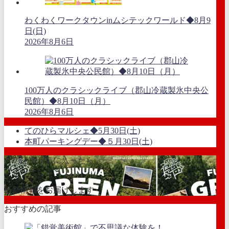
わくわくワークタウンinムシテックワールド◆8月9
日(日)
2026年8月6日
100万人のクラシックライブ（郡山冷蔵製氷中央公
民館）◆8月10日（月）
2026年8月6日
てのひらマルシェ◆5月30日(土)
本町パーキングデー◆５月30日(土)
この記事が気に入ったら
フォローしよう
最新情報をお届けします
おすすめの記事