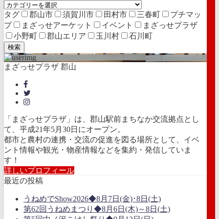
タグ
郡山市
須賀川市
田村市
三春町
プチマッ
プ
まざっせアーケット
イベント
まざっせプラザ
小野町
郡山エリア
玉川村
石川町
検索
まざっせプラザ 郡山
「まざっせプラザ」は、郡山駅前まちなか交流拠点とし
て、平成21年5月30日にオープン。
都市と農村の連携・交流の促進を図る場所として、イベ
ント情報や観光・物産情報などを集約・発信していま
す！
詳しいプロフィール
最近の投稿
うねめでShow2026◆8月7日(金)･8日(土)
第62回うねめまつり◆8月6日(木)～8日(土)