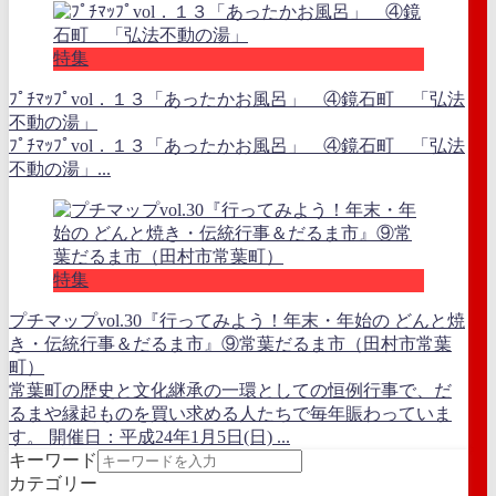
特集
ﾌﾟﾁﾏｯﾌﾟvol．１３「あったかお風呂」 ④鏡石町 「弘法
不動の湯」
ﾌﾟﾁﾏｯﾌﾟvol．１３「あったかお風呂」 ④鏡石町 「弘法
不動の湯」...
特集
プチマップvol.30『行ってみよう！年末・年始の どんと焼
き・伝統行事＆だるま市』⑨常葉だるま市（田村市常葉
町）
常葉町の歴史と文化継承の一環としての恒例行事で、だ
るまや縁起ものを買い求める人たちで毎年賑わっていま
す。 開催日：平成24年1月5日(日) ...
キーワード
カテゴリー