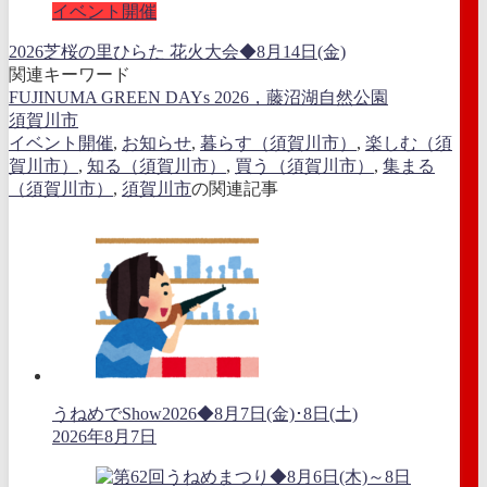
イベント開催
2026芝桜の里ひらた 花火大会◆8月14日(金)
関連キーワード
FUJINUMA GREEN DAYs 2026，藤沼湖自然公園
須賀川市
イベント開催
,
お知らせ
,
暮らす（須賀川市）
,
楽しむ（須
賀川市）
,
知る（須賀川市）
,
買う（須賀川市）
,
集まる
（須賀川市）
,
須賀川市
の関連記事
うねめでShow2026◆8月7日(金)･8日(土)
2026年8月7日