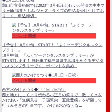
◆2月22日(水)必着
郡山市立美術館では2023年3月4日(土)18：00開演の中本マ
リ with 福井ともみ ジャズ・ライブの申込を受け付けてお
ります。申込締切...
イベント開催
【予告】10月中旬、START！『ふくツーデジタルスタン
プラリー』
10月中旬、『ふくツーデジタルスタンプラリー』が
STARTします！ 自転車で福島県県中地域をめぐるデジタ
ルスタンプラリーです。ポイントを集め...
イベント開催
西方水かけまつり◆1月1日（日祝）
西方地方に古くより伝わる小正月の祭りで、激しく水を
かけあい「無病息災・子孫繁栄・五穀豊穣」を祈願して
行うみそぎの行事です。 かける水がなくな...