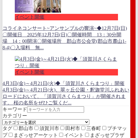
イベント開催
コライネコンサート~アンサンブルの響演~◆12月7日(日)
〇開催日 2025年12月7日(日)〇開催時間 13：30分開
場 14：00開演〇開催場所 郡山市公会堂(郡山市麓山1-
8-4)〇入場料 無...
イベント開催
4月3日(金)～4月21日(火)◆「須賀川さくらまつり」開催
4月3日(金)～4月21日(火)、翠ヶ丘公園・釈迦堂川ふれあい
ロードにおいて、「須賀川さくらまつり」が開催されま
す。 桜の名所をぜひご覧くだ...
キーワード
カテゴリー
タグ
郡山市
須賀川市
田村市
三春町
プチマッ
プ
まざっせアーケット
イベント
まざっせプラザ