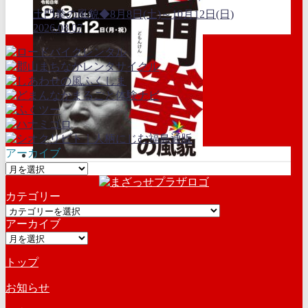
土門拳の風貌◆8月8日(土)～10月12日(日)
2026.08.07
アーカイブ
ア
ー
カテゴリー
カ
カ
イ
アーカイブ
テ
ブ
ア
ゴ
ー
リ
トップ
カ
ー
イ
お知らせ
ブ