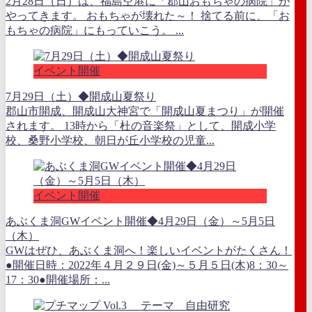
2月28日（日）は、福島空港に「郡山おもちゃの病院」が
やってきます。 おもちゃが壊れた～！ 捨てる前に、「お
もちゃの病院」にもっていこう。 ...
イベント開催
7月29日（土）◆開成山夏祭り
郡山市開成、開成山大神宮で「開成山夏まつり」が開催
されます。 13時から「杜の音楽祭」として、開成小学
校、桑野小学校、朝日が丘小学校の児童...
イベント開催
あぶくま洞GWイベント開催◆4月29日（金）～5月5日
（木）
GWはぜひ、あぶくま洞へ！楽しいイベントがたくさん！
●開催日時：2022年４月２９日(金)～５月５日(木)8：30～
17：30●開催場所：...