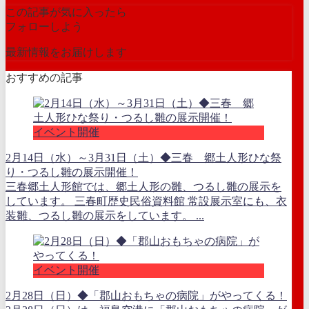
この記事が気に入ったら
フォローしよう
最新情報をお届けします
おすすめの記事
イベント開催
2月14日（水）～3月31日（土）◆三春 郷土人形ひな祭
り・つるし雛の展示開催！
三春郷土人形館では、郷土人形の雛、つるし雛の展示を
しています。 三春町歴史民俗資料館 常設展示室にも、衣
装雛、つるし雛の展示をしています。 ...
イベント開催
2月28日（日）◆「郡山おもちゃの病院」がやってくる！