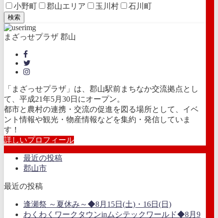
小野町
郡山エリア
玉川村
石川町
検索
まざっせプラザ 郡山
「まざっせプラザ」は、郡山駅前まちなか交流拠点とし
て、平成21年5月30日にオープン。
都市と農村の連携・交流の促進を図る場所として、イベ
ント情報や観光・物産情報などを集約・発信していま
す！
詳しいプロフィール
最近の投稿
郡山市
最近の投稿
逢瀬祭 ～夏休み～◆8月15日(土)・16日(日)
わくわくワークタウンinムシテックワールド◆8月9