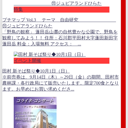
特集
プチマップ Vol.3 テーマ 自由研究
⑪ジュピアランドひらた
「野鳥の観察」 蓬田岳山麓の自然豊かな公園で、野鳥を
観察してみよう！！ 住所：石川郡平田村大字蓬田新田字
蓬田岳 料金：入場無料 アクセス： ...
イベント開催
田村 新そば祭り◆10月1日（日）
※前売券は、9月14日（木）～29日（金）の期間、田村市
農林課・各行政局にて販売いたします。限定700食となり
ます。お早めにお買い求めくださ...