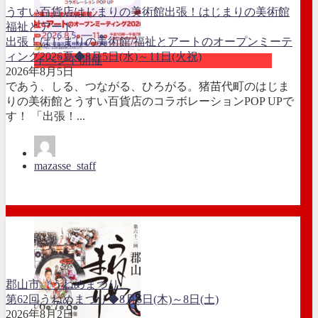
うすい百貨店
はじまりの美術館
出張！はじまりの美術館
福祉とアート
出張！はじまりの美術館/福祉とアートのオープンミーテ
ィング2026夏◆8月5日(水)～11日(火祝)
イベント開催
2026年8月5日
であう、しる、つながる、ひろがる。猪苗代町のはじま
りの美術館とうすい百貨店のコラボレーションPOP UPで
す！ 「出張！...
mazasse_staff
郡山市、うねめまつり、
第62回うねめまつり◆8月6日(木)～8日(土)
2026年8月2日