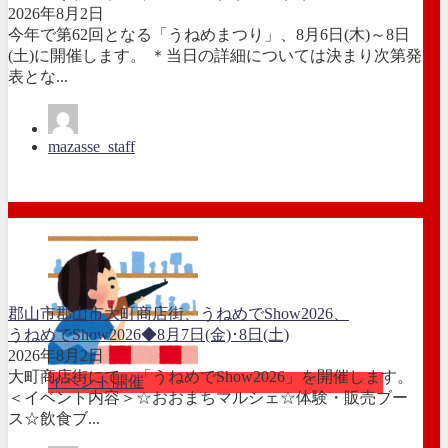
2026年8月2日
今年で第62回となる「うねめまつり」、8月6日(木)～8日
(土)に開催します。 ＊当日の詳細については決まり次第発
表とな...
mazasse_staff
郡山市
郡山市大町商店街、うねめでShow2026、
うねめでShow2026◆8月7日(金)･8日(土)
2026年8月2日
大町商店街にて、「うねめでShow2026」を開催します。
イベント開催
＜イベント内容＞☆おおまちマルシェ☆体験・販売ブー
ス☆飲食ブ...