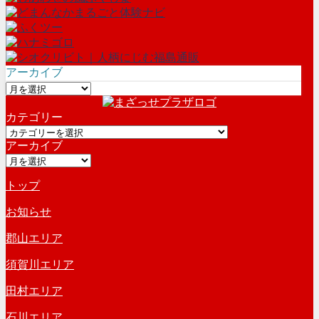
アーカイブ
ア
ー
カテゴリー
カ
カ
イ
アーカイブ
テ
ブ
ア
ゴ
ー
リ
トップ
カ
ー
イ
お知らせ
ブ
郡山エリア
須賀川エリア
田村エリア
石川エリア