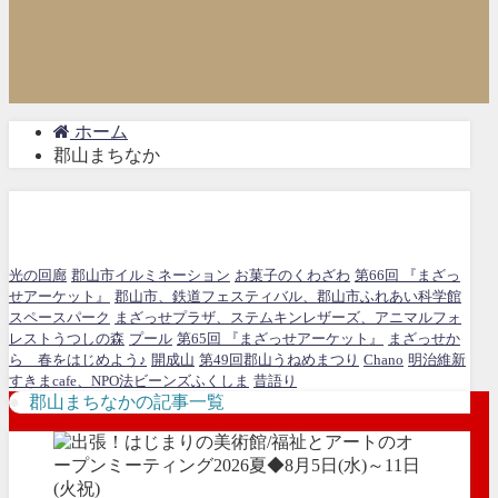
ホーム
郡山まちなか
郡山まちなか
光の回廊
郡山市イルミネーション
お菓子のくわざわ
第66回 『まざっ
せアーケット』
郡山市、鉄道フェスティバル、郡山市ふれあい科学館
スペースパーク
まざっせプラザ、ステムキンレザーズ、アニマルフォ
レストうつしの森
プール
第65回 『まざっせアーケット』
まざっせか
ら 春をはじめよう♪
開成山
第49回郡山うねめまつり
Chano
明治維新
すきまcafe、NPO法ビーンズふくしま
昔語り
郡山まちなかの記事一覧