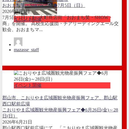
おおまち笑・SHOW・商◆7月5日（日）
2026年7月3日
7月5日（日）は、大町商店街「おおまち笑・SHOW・
イベント開催
商」を開催。 高校生応援団・チアリーディングエール交
歓会、おおまちマ...
mazasse_staff
イベント開催
郡山市、こおりやま広域圏観光物産振興フェア、郡山駅
西口駅前広場
こおりやま広域圏観光物産振興フェア◆6月26日(金)～28
日(日）
2026年6月21日
郡山駅西口駅前広場にて、「こおりやま広域圏観光物産