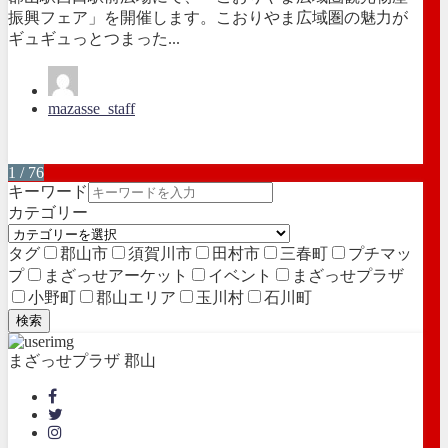
振興フェア」を開催します。こおりやま広域圏の魅力が
ギュギュっとつまった...
mazasse_staff
1 / 76
キーワード
カテゴリー
タグ
郡山市
須賀川市
田村市
三春町
プチマッ
プ
まざっせアーケット
イベント
まざっせプラザ
小野町
郡山エリア
玉川村
石川町
検索
まざっせプラザ 郡山