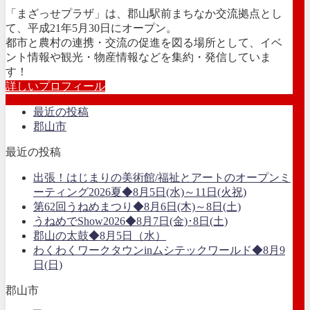
「まざっせプラザ」は、郡山駅前まちなか交流拠点とし
て、平成21年5月30日にオープン。
都市と農村の連携・交流の促進を図る場所として、イベ
ント情報や観光・物産情報などを集約・発信していま
す！
詳しいプロフィール
最近の投稿
郡山市
最近の投稿
出張！はじまりの美術館/福祉とアートのオープンミ
ーティング2026夏◆8月5日(水)～11日(火祝)
第62回うねめまつり◆8月6日(木)～8日(土)
うねめでShow2026◆8月7日(金)･8日(土)
郡山の太鼓◆8月5日（水）
わくわくワークタウンinムシテックワールド◆8月9
日(日)
郡山市