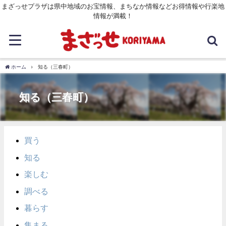
まざっせプラザは県中地域のお宝情報、まちなか情報などお得情報や行楽地
情報が満載！
ホーム
知る（三春町）
知る（三春町）
買う
知る
楽しむ
調べる
暮らす
集まる