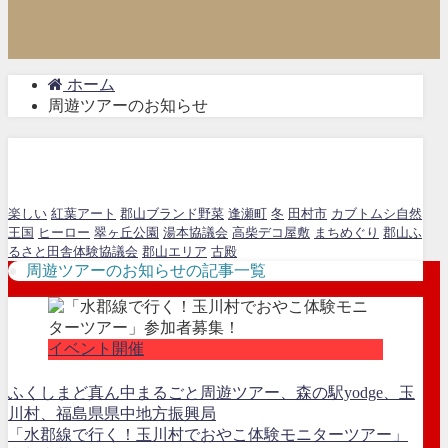
ホーム
周遊ツアーのお知らせ
周遊ツアーのお知らせ
楽しい
紅葉アート
郡山ブランド野菜
逢瀬町
冬
田村市
カブトムシ自然
王国
ヒーロー
翠ヶ丘公園
湯本協議会
高柴デコ屋敷
まちめぐり
郡山ふ
るさと田舎体験協議会
郡山エリア
古殿
周遊ツアーのお知らせの記事一覧
イベント開催
ふくしまど真ん中まるごと周遊ツアー、森の駅yodge、玉
川村、福島県県中地方振興局
「水郡線で行く！玉川村でおやこ体験モニターツアー」