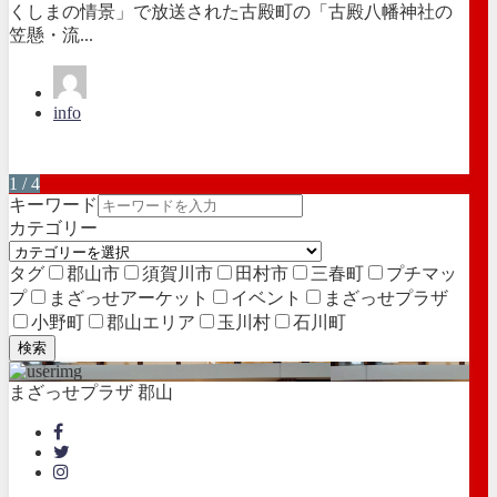
くしまの情景」で放送された古殿町の「古殿八幡神社の
笠懸・流...
info
1 / 4
キーワード
カテゴリー
タグ
郡山市
須賀川市
田村市
三春町
プチマッ
プ
まざっせアーケット
イベント
まざっせプラザ
小野町
郡山エリア
玉川村
石川町
検索
まざっせプラザ 郡山