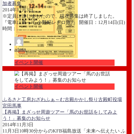
加者募集
2014年12月3日
※定員に達しましたので、現在募集は終了しました。
『電車に乗って 小野町レトロ旅♪』 開催日：12月14日(日)
時間：...
admin
イベント開催
イベント開催
ふるさと工房おざわふぁ～む
古殿かかし祭り
古殿町役場
宮田馬事
【再掲】まざっせ周遊ツアー「馬のお世話をしてみよ
う！」募集のお知らせ
2014年11月3日
11月3日10時30分からのKFB福島放送「未来へ伝えたい ふ