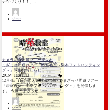
ナツづくり！！」...
admin
カメラ
写真
周遊ツアー
天栄村
まざっせ周遊ツアー「暗室教室～湯本フォトハンティン
グ～」開催のお知らせ
2016年11月13日
12月4日（日）に天栄村湯本地区でまざっせ周遊ツアー
「暗室教室～湯本フォトハンティング～」を開催しま
す。 今度のまざっせ...
admin