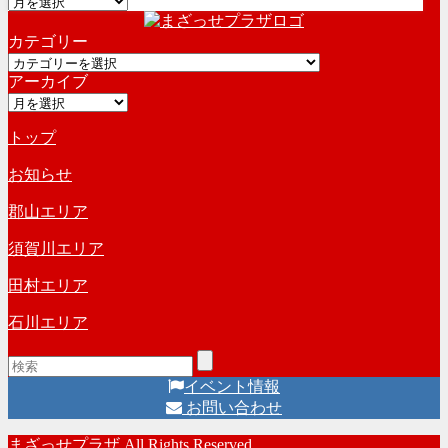
ア
ー
カテゴリー
カ
カ
イ
アーカイブ
テ
ブ
ア
ゴ
ー
リ
トップ
カ
ー
イ
お知らせ
ブ
郡山エリア
須賀川エリア
田村エリア
石川エリア
イベント情報
お問い合わせ
まざっせプラザ All Rights Reserved.