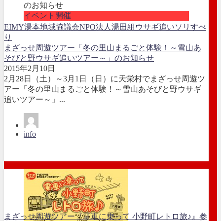
イベント開催
EIMY湯本地域協議会
NPO法人湯田組
ウサギ追い
ソリすべ
り
まざっせ周遊ツアー「冬の里山まるごと体験！～雪山あ
そびと野ウサギ追いツアー～」のお知らせ
2015年2月10日
2月28日（土）～3月1日（日）に天栄村でまざっせ周遊ツ
アー「冬の里山まるごと体験！～雪山あそびと野ウサギ
追いツアー～」...
info
まざっせ周遊ツアー『電車に乗って 小野町レトロ旅♪』参