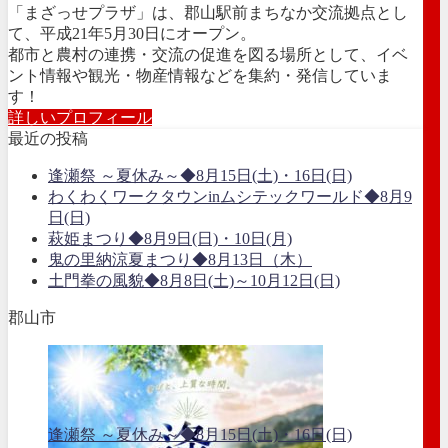
「まざっせプラザ」は、郡山駅前まちなか交流拠点とし
て、平成21年5月30日にオープン。
都市と農村の連携・交流の促進を図る場所として、イベ
ント情報や観光・物産情報などを集約・発信していま
す！
詳しいプロフィール
最近の投稿
逢瀬祭 ～夏休み～◆8月15日(土)・16日(日)
わくわくワークタウンinムシテックワールド◆8月9
日(日)
萩姫まつり◆8月9日(日)・10日(月)
鬼の里納涼夏まつり◆8月13日（木）
土門拳の風貌◆8月8日(土)～10月12日(日)
郡山市
逢瀬祭 ～夏休み～◆8月15日(土)・16日(日)