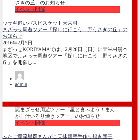
イベント開催
ウサギ追い
バス
ビスケット
天栄村
まざっせ周遊ツアー「探しに行こう！野うさぎの丘」の
お知らせ
2016年2月5日
まざっせKORIYAMAでは、2月28日（日）に天栄村湯本
地区でまざっせ周遊ツアー「探しに行こう！野うさぎの
丘」を開催し...
admin
イベント開催
ふたご座流星群
まんがこ
天体観察
手作り焼き団子