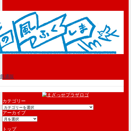
カテゴリー
カ
アーカイブ
テ
ア
ゴ
ー
リ
トップ
カ