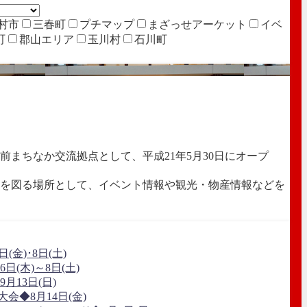
村市
三春町
プチマップ
まざっせアーケット
イベ
町
郡山エリア
玉川村
石川町
前まちなか交流拠点として、平成21年5月30日にオープ
を図る場所として、イベント情報や観光・物産情報などを
(金)･8日(土)
日(木)～8日(土)
月13日(日)
大会◆8月14日(金)