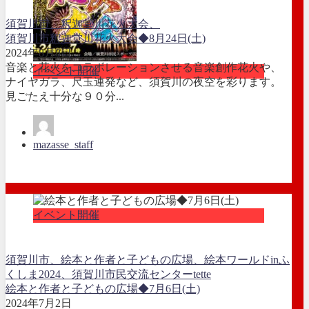
須賀川市、釈迦堂川花火大会、
須賀川市釈迦堂川花火大会◆8月24日(土)
2024年8月8日
音楽と花火をコラボレーションさせる音楽創作花火や、
イベント開催
ナイヤガラ、尺玉連発など、須賀川の夜空を彩ります。
見ごたえ十分な９０分...
mazasse_staff
イベント開催
須賀川市、絵本と作者と子どもの広場、絵本ワールドinふ
くしま2024、須賀川市民交流センターtette
絵本と作者と子どもの広場◆7月6日(土)
2024年7月2日