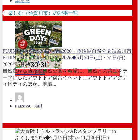
集まる
楽しむ（須賀川市）の記事一覧
FUJINUMA GREEN DAYs 2026，藤沼湖自然公園
須賀川市
FUJINUMA GREEN DAYs 2026◆5月30日(土)・31日(日)
2026年5月28日
自然豊かな藤沼湖自然公園を会場に、自然との共生をテ
イベント開催
ーマにしたアウトドア複合イベント！アウトドアアクテ
ィビティのほか、地域...
mazasse_staff