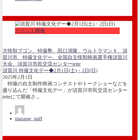
イベント開催
大怪獣ブゴン、
特撮塾、田口清隆、ウルトラマンＸ、
須
賀川市、特撮文化デー、全国自主怪獣映画選手権須賀川
大会、
須賀川市民交流センターtette
須賀川 特撮文化デー◆2月1日(土)・2日(日)
2025年2月1日
特撮の自主制作映画コンテストやトークショーなどを
盛り込んだ「特撮文化デー」が須賀川市民交流センター
tetteにて開催さ...
mazasse_staff