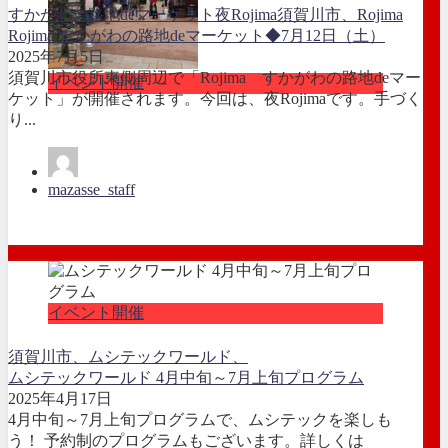
すかがわの路地deマーケット
夜Rojima
須賀川市、Rojima
Rojima すかがわの路地deマーケット◆7月12日（土）
2025年7月5日
須賀川市役所東側周辺で「Rojima すかがわの路地deマー
イベント開催
ケット」が開催されます。今回は、夜Rojimaです。手づく
り...
mazasse_staff
イベント開催
須賀川市、ムシテックワールド、
ムシテックワールド 4月中旬～7月上旬プログラム
2025年4月17日
4月中旬～7月上旬プログラムで、ムシテックを楽しも
う！ 予約制のプログラムもございます。詳しくは