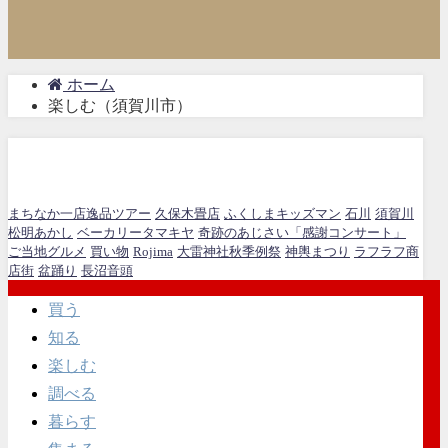
ホーム
楽しむ（須賀川市）
楽しむ（須賀川市）
まちなか一店逸品ツアー
久保木畳店
ふくしまキッズマン
石川
須賀川
松明あかし
ベーカリータマキヤ
奇跡のあじさい「感謝コンサート」
ご当地グルメ
買い物
Rojima
大雷神社秋季例祭
神輿まつり
ラフラフ商
店街
盆踊り
長沼音頭
買う
知る
楽しむ
調べる
暮らす