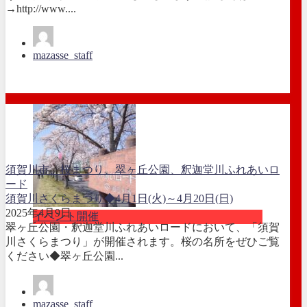
→http://www....
mazasse_staff
須賀川市、桜まつり、翠ヶ丘公園、釈迦堂川ふれあいロ
ード
須賀川さくらまつり◆4月1日(火)～4月20日(日)
2025年4月9日
イベント開催
翠ヶ丘公園・釈迦堂川ふれあいロードにおいて、「須賀
川さくらまつり」が開催されます。桜の名所をぜひご覧
ください◆翠ヶ丘公園...
mazasse_staff