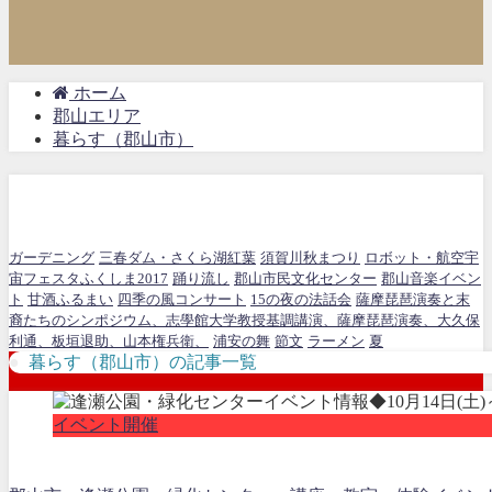
ホーム
郡山エリア
暮らす（郡山市）
暮らす（郡山市）
ガーデニング
三春ダム・さくら湖紅葉
須賀川秋まつり
ロボット・航空宇
宙フェスタふくしま2017
踊り流し
郡山市民文化センター
郡山音楽イベン
ト
甘酒ふるまい
四季の風コンサート
15の夜の法話会
薩摩琵琶演奏と末
裔たちのシンポジウム、志學館大学教授基調講演、薩摩琵琶演奏、大久保
利通、板垣退助、山本権兵衛、
浦安の舞
節文
ラーメン
夏
暮らす（郡山市）の記事一覧
イベント開催