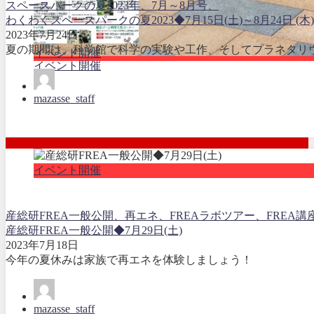
スペースパークの夏2023年、7月～8月号、
わくわくスペースパークの夏2023◆7月15日(土)～8月24日 (木)
2023年7月24日
夏の期間は、科学館で科学の実験や工作、そしてプラネタリウムで迫力
イベント開催
イベント開催
mazasse_staff
イベント開催
産総研FREA一般公開、再エネ、FREAラボツアー、FREA
産総研FREA一般公開◆7月29日(土)
2023年7月18日
今年の夏休みは家族で再
mazasse_staff