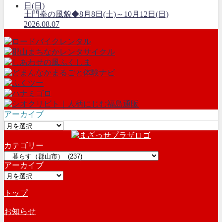
土門拳の風貌◆8月8日(土)～10月12日(日)
2026.08.07
アーカイブ
ア
ー
カテゴリー
カ
カ
イ
アーカイブ
テ
ブ
ア
ゴ
ー
リ
トップ
カ
ー
イ
お知らせ
ブ