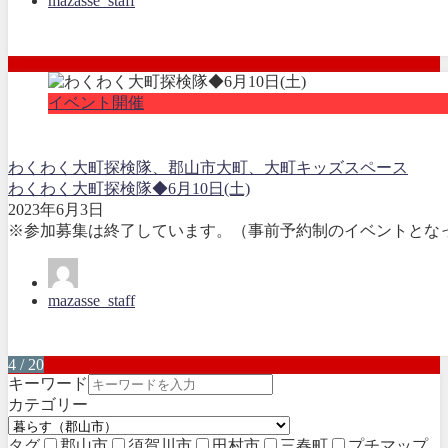
mazasse_staff
イベント開催
わくわく大町探検隊、郡山市大町、大町キッズスペース
わくわく大町探検隊◆6月10日(土)
2023年6月3日
※参加募集は終了しています。（事前予約制のイベントとなっ
mazasse_staff
4 / 20
キーワード
カテゴリー
タグ
郡山市
須賀川市
田村市
三春町
プチマップ