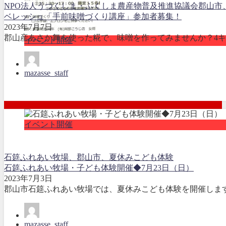
NPO法人うつくしま・ふくしま農産物普及推進協議会
郡山市
ベレッシュ「手前味噌づくり講座」参加者募集！
2023年7月7日
郡山産あさか舞を使った糀で、味噌を作ってみませんか？4キ
イベント開催
mazasse_staff
イベント開催
石筵ふれあい牧場、郡山市、夏休みこども体験
石筵ふれあい牧場・子ども体験開催◆7月23日（日）
2023年7月3日
郡山市石筵ふれあい牧場では、夏休みこども体験を開催します
mazasse_staff