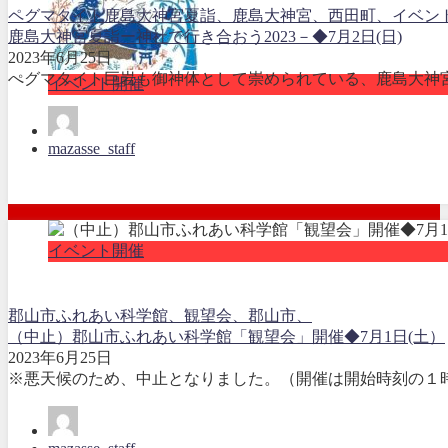
ペグマタイト
鹿島大神宮夏詣、鹿島大神宮、西田町、イベン
鹿島大神宮夏詣ー神社で行き合おう2023－◆7月2日(日)
2023年6月25日
ぺグマタイト巨岩も御神体として崇められている、鹿島大神宮
イベント開催
mazasse_staff
イベント開催
郡山市ふれあい科学館、観望会、郡山市、
（中止）郡山市ふれあい科学館「観望会」開催◆7月1日(土）
2023年6月25日
※悪天候のため、中止となりました。（開催は開始時刻の１時