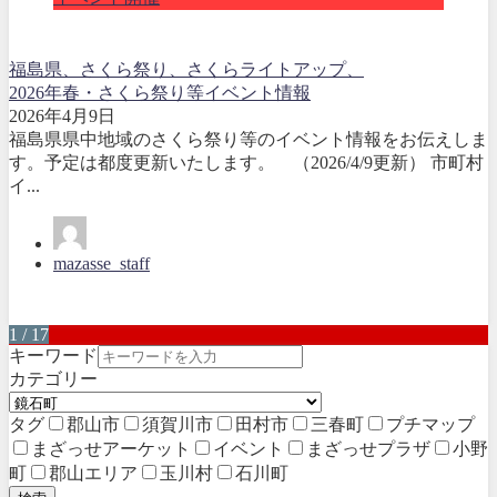
福島県、さくら祭り、さくらライトアップ、
2026年春・さくら祭り等イベント情報
2026年4月9日
福島県県中地域のさくら祭り等のイベント情報をお伝えしま
す。予定は都度更新いたします。 （2026/4/9更新） 市町村
イ...
mazasse_staff
1 / 17
キーワード
カテゴリー
タグ
郡山市
須賀川市
田村市
三春町
プチマップ
まざっせアーケット
イベント
まざっせプラザ
小野
町
郡山エリア
玉川村
石川町