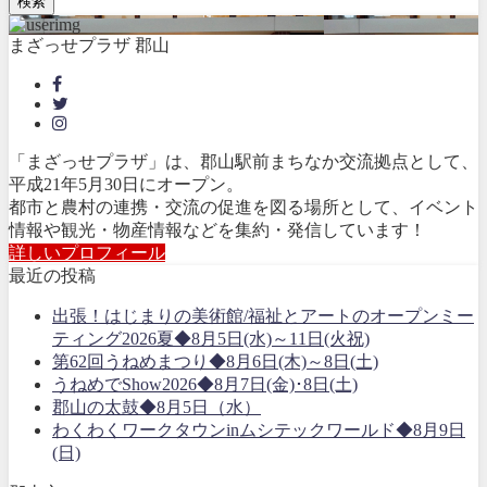
検索
まざっせプラザ 郡山
「まざっせプラザ」は、郡山駅前まちなか交流拠点として、
平成21年5月30日にオープン。
都市と農村の連携・交流の促進を図る場所として、イベント
情報や観光・物産情報などを集約・発信しています！
詳しいプロフィール
最近の投稿
出張！はじまりの美術館/福祉とアートのオープンミー
ティング2026夏◆8月5日(水)～11日(火祝)
第62回うねめまつり◆8月6日(木)～8日(土)
うねめでShow2026◆8月7日(金)･8日(土)
郡山の太鼓◆8月5日（水）
わくわくワークタウンinムシテックワールド◆8月9日
(日)