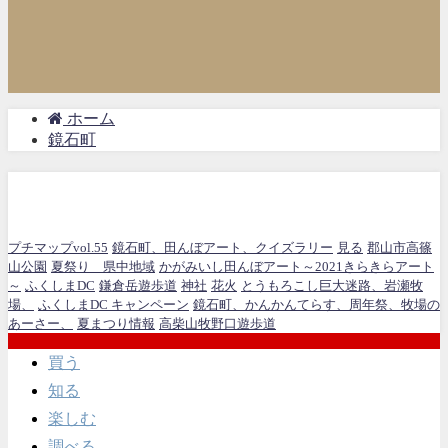
ホーム
鏡石町
鏡石町
プチマップvol.55
鏡石町、田んぼアート、クイズラリー
見る
郡山市高篠
山公園
夏祭り 県中地域
かがみいし田んぼアート～2021きらきらアート
～
ふくしまDC
鎌倉岳遊歩道
神社
花火
とうもろこし巨大迷路、岩瀬牧
場、
ふくしまDC キャンペーン
鏡石町、かんかんてらす、周年祭、牧場の
あーさー、
夏まつり情報
高柴山牧野口遊歩道
買う
知る
楽しむ
調べる