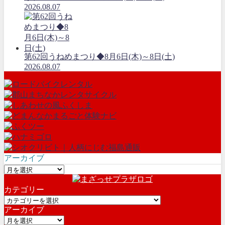
2026.08.07
第62回うねめまつり◆8月6日(木)～8日(土)
2026.08.07
アーカイブ
ア
ー
カテゴリー
カ
カ
イ
アーカイブ
テ
ブ
ア
ゴ