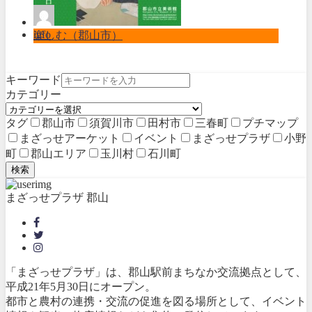
info
楽しむ（郡山市）
キーワード
カテゴリー
タグ
郡山市
須賀川市
田村市
三春町
プチマップ
まざっせアーケット
イベント
まざっせプラザ
小野
町
郡山エリア
玉川村
石川町
検索
まざっせプラザ 郡山
「まざっせプラザ」は、郡山駅前まちなか交流拠点として、
平成21年5月30日にオープン。
都市と農村の連携・交流の促進を図る場所として、イベント