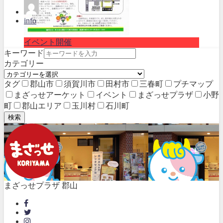
info
イベント開催
キーワード
カテゴリー
タグ
郡山市
須賀川市
田村市
三春町
プチマップ
まざっせアーケット
イベント
まざっせプラザ
小野
町
郡山エリア
玉川村
石川町
検索
まざっせプラザ 郡山