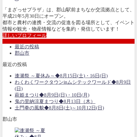
「まざっせプラザ」は、郡山駅前まちなか交流拠点として、
平成21年5月30日にオープン。
都市と農村の連携・交流の促進を図る場所として、イベント
情報や観光・物産情報などを集約・発信しています！
詳しいプロフィール
最近の投稿
郡山市
最近の投稿
逢瀬祭 ～夏休み～◆8月15日(土)・16日(日)
わくわくワークタウンinムシテックワールド◆8月9日
(日)
萩姫まつり◆8月9日(日)・10日(月)
鬼の里納涼夏まつり◆8月13日（木）
土門拳の風貌◆8月8日(土)～10月12日(日)
郡山市