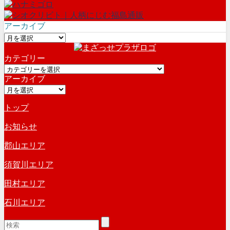
アーカイブ
ア
ー
カテゴリー
カ
カ
イ
アーカイブ
テ
ブ
ア
ゴ
ー
リ
トップ
カ
ー
イ
お知らせ
ブ
郡山エリア
須賀川エリア
田村エリア
石川エリア