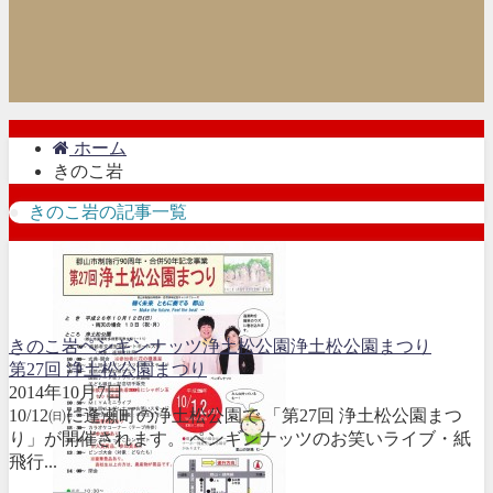
ホーム
きのこ岩
きのこ岩の記事一覧
きのこ岩
ペンギンナッツ
浄土松公園
浄土松公園まつり
第27回 浄土松公園まつり
2014年10月7日
10/12㈰に逢瀬町の浄土松公園で 「第27回 浄土松公園まつ
り」が開催されます。 ペンギンナッツのお笑いライブ・紙
飛行...