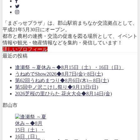
「まざっせプラザ」は、郡山駅前まちなか交流拠点として、
平成21年5月30日にオープン。
都市と農村の連携・交流の促進を図る場所として、イベント
情報や観光・物産情報などを集約・発信しています！
詳しいプロフィール
最近の投稿
逢瀬祭 ～夏休み～◆8月15日（土）・16日（日）
うねめでShow2026◆8月7日(金)･8日(土)
第62回うねめまつり◆8月6日(木)～8日(土)
第5回中ノ沢こけし祭り◆9月13日(日)
2026芝桜の里ひらた 花火大会◆8月14日(金)
郡山市