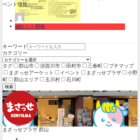
ベント情報...
info
イベント開催
キーワード
カテゴリー
タグ
郡山市
須賀川市
田村市
三春町
プチマップ
まざっせアーケット
イベント
まざっせプラザ
小野
町
郡山エリア
玉川村
石川町
検索
まざっせプラザ 郡山