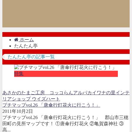
ホーム
たんたん亭
たんたん亭の記事一覧
特集
あさかのたまご工房 コッコらん
アルパカ
イワナの里
インテ
リアショップ ウイズハート
プチマップvol.26 「唐傘行灯花火に行こう！」
2011年10月2日
プチマップvol.26 「唐傘行灯花火に行こう！」 郡山市三穂
田町の見所マップです！ ①唐傘行灯花火 ②亀賀森神社 ③
高...