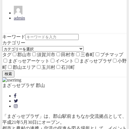
admin
キーワード
カテゴリー
タグ
郡山市
須賀川市
田村市
三春町
プチマップ
まざっせアーケット
イベント
まざっせプラザ
小野
町
郡山エリア
玉川村
石川町
検索
まざっせプラザ 郡山
「まざっせプラザ」は、郡山駅前まちなか交流拠点として、
平成21年5月30日にオープン。
都市と農村の連携・交流の促進を図る場所として、イベント