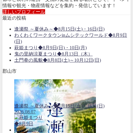
情報や観光・物産情報などを集約・発信しています！
詳しいプロフィール
最近の投稿
逢瀬祭 ～夏休み～◆8月15日(土)・16日(日)
わくわくワークタウンinムシテックワールド◆8月9日
(日)
萩姫まつり◆8月9日(日)・10日(月)
鬼の里納涼夏まつり◆8月13日（木）
土門拳の風貌◆8月8日(土)～10月12日(日)
郡山市
逢瀬祭 ～夏休み～◆8月15日(土)・16日(日)
2026.08.07