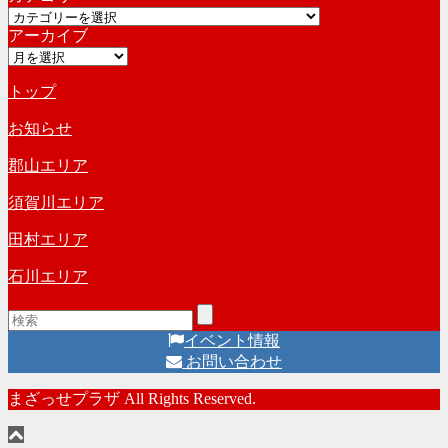
カ
イ
アーカイブ
テ
ブ
ア
ゴ
ー
リ
トップ
カ
ー
イ
お知らせ
ブ
郡山エリア
須賀川エリア
田村エリア
石川エリア
イベント情報
お問い合わせ
まざっせプラザ All Rights Reserved.