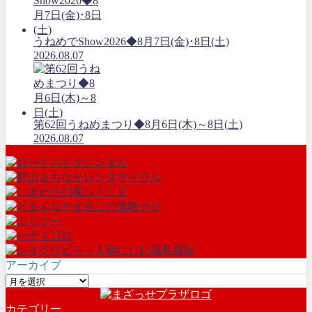
うねめでShow2026◆8月7日(金)･8日(土)
2026.08.07
第62回うねめまつり◆8月6日(木)～8日(土)
2026.08.07
アーカイブ
ア
ー
カテゴリー
カ