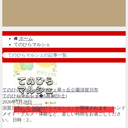
ホーム
てのひらマルシェ
てのひらマルシェの記事一覧
てのひらマルシェ
マルシェ
翠ヶ丘公園
須賀川市
てのひらマルシェ◆5月30日(土)
2026年5月28日
須賀川市にて「てのひらマルシェ」が開催されます。ハンド
イベント開催
メイド・グルメ・体験など、楽しい時間をお過ごしくださ
い。 日時：2...