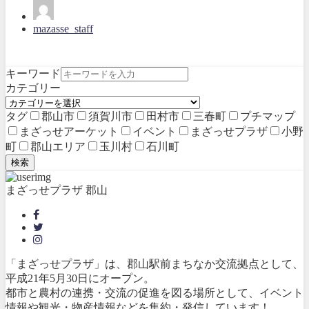
mazasse_staff
キーワード
カテゴリー
タグ
郡山市
須賀川市
田村市
三春町
プチマップ
まざっせアーケット
イベント
まざっせプラザ
小野
町
郡山エリア
玉川村
石川町
検索
まざっせプラザ 郡山
「まざっせプラザ」は、郡山駅前まちなか交流拠点として、
平成21年5月30日にオープン。
都市と農村の連携・交流の促進を図る場所として、イベント
情報や観光・物産情報などを集約・発信しています！