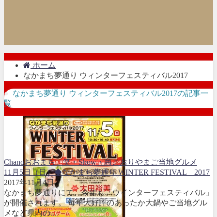
ホーム
なかまち夢通り ウィンターフェスティバル2017
なかまち夢通り ウィンターフェスティバル2017の記事一
覧
Chano
おおまち 笑・Show・商
こおりやま
ご当地グルメ
11月5日（日）◆なかまち夢通り WINTER FESTIVAL 2017
2017年11月4日
なかまち夢通りにて、今年も「ウインターフェスティバル」
が開催されます。 毎年大好評のあったか大鍋やご当地グル
メなど県内の...