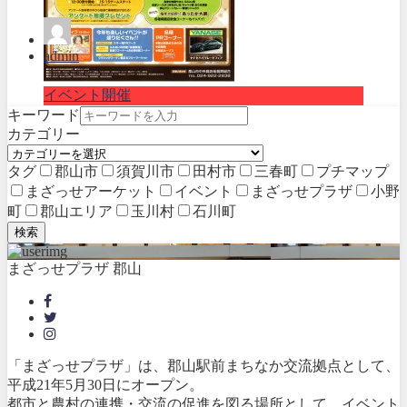
admin
イベント開催
キーワード
カテゴリー
タグ
郡山市
須賀川市
田村市
三春町
プチマップ
まざっせアーケット
イベント
まざっせプラザ
小野
町
郡山エリア
玉川村
石川町
検索
まざっせプラザ 郡山
「まざっせプラザ」は、郡山駅前まちなか交流拠点として、
平成21年5月30日にオープン。
都市と農村の連携・交流の促進を図る場所として、イベント