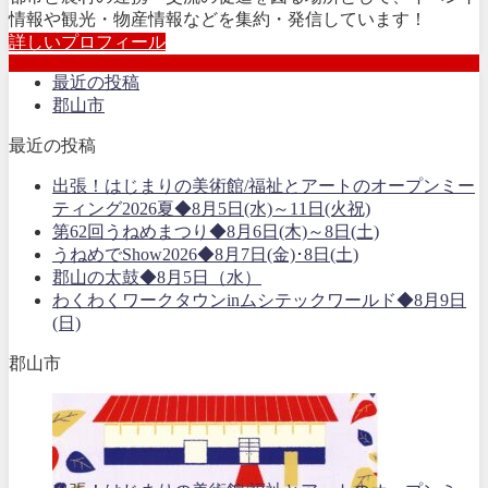
情報や観光・物産情報などを集約・発信しています！
詳しいプロフィール
最近の投稿
郡山市
最近の投稿
出張！はじまりの美術館/福祉とアートのオープンミー
ティング2026夏◆8月5日(水)～11日(火祝)
第62回うねめまつり◆8月6日(木)～8日(土)
うねめでShow2026◆8月7日(金)･8日(土)
郡山の太鼓◆8月5日（水）
わくわくワークタウンinムシテックワールド◆8月9日
(日)
郡山市