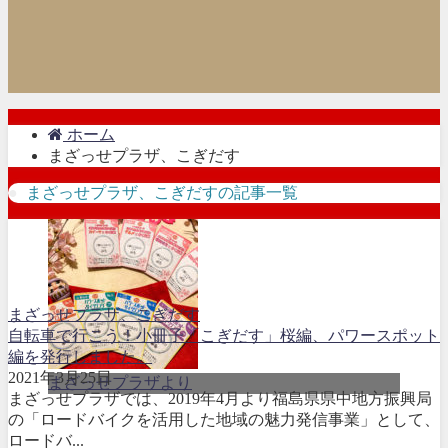
ホーム
まざっせプラザ、こぎだす
まざっせプラザ、こぎだすの記事一覧
まざっせプラザ、こぎだす
自転車で行こう！小冊子「こぎだす」桜編、パワースポット
編を発行しました。
2021年3月25日
まざっせプラザより
まざっせプラザでは、2019年4月より福島県県中地方振興局
の「ロードバイクを活用した地域の魅力発信事業」として、
ロードバ...