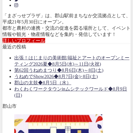
「まざっせプラザ」は、郡山駅前まちなか交流拠点として、
平成21年5月30日にオープン。
都市と農村の連携・交流の促進を図る場所として、イベント
情報や観光・物産情報などを集約・発信しています！
詳しいプロフィール
最近の投稿
出張！はじまりの美術館/福祉とアートのオープンミー
ティング2026夏◆8月5日(水)～11日(火祝)
第62回うねめまつり◆8月6日(木)～8日(土)
うねめでShow2026◆8月7日(金)･8日(土)
郡山の太鼓◆8月5日（水）
わくわくワークタウンinムシテックワールド◆8月9日
(日)
郡山市