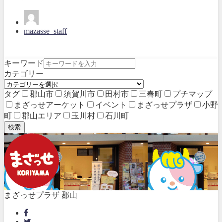
mazasse_staff
キーワード
カテゴリー
タグ
郡山市
須賀川市
田村市
三春町
プチマップ
まざっせアーケット
イベント
まざっせプラザ
小野
町
郡山エリア
玉川村
石川町
検索
まざっせプラザ 郡山