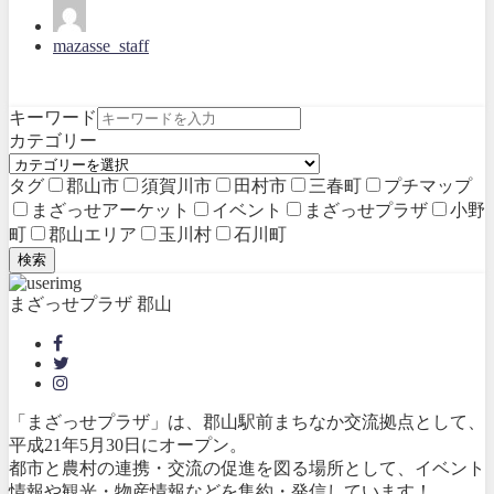
mazasse_staff
キーワード
カテゴリー
タグ
郡山市
須賀川市
田村市
三春町
プチマップ
まざっせアーケット
イベント
まざっせプラザ
小野
町
郡山エリア
玉川村
石川町
検索
まざっせプラザ 郡山
「まざっせプラザ」は、郡山駅前まちなか交流拠点として、
平成21年5月30日にオープン。
都市と農村の連携・交流の促進を図る場所として、イベント
情報や観光・物産情報などを集約・発信しています！