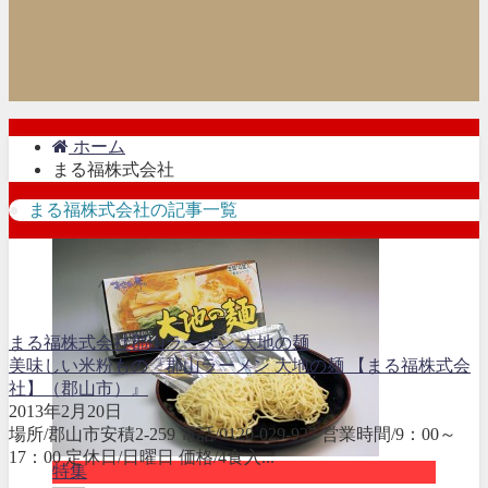
ホーム
まる福株式会社
まる福株式会社の記事一覧
まる福株式会社
郡山ラーメン 大地の麺
美味しい米粉もの『郡山ラーメン 大地の麺 【まる福株式会
社】（郡山市）』
2013年2月20日
場所/郡山市安積2-259 電話/0120-029-927 営業時間/9：00～
17：00 定休日/日曜日 価格/4食入...
特集