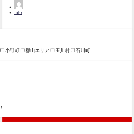
info
小野町
郡山エリア
玉川村
石川町
！