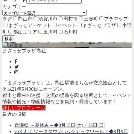
キーワード
カテゴリー
タグ
郡山市
須賀川市
田村市
三春町
プチマップ
まざっせアーケット
イベント
まざっせプラザ
小野
町
郡山エリア
玉川村
石川町
検索
まざっせプラザ 郡山
「まざっせプラザ」は、郡山駅前まちなか交流拠点として、
平成21年5月30日にオープン。
都市と農村の連携・交流の促進を図る場所として、イベント
情報や観光・物産情報などを集約・発信しています！
詳しいプロフィール
最近の投稿
逢瀬祭 ～夏休み～◆8月15日(土)・16日(日)
わくわくワークタウンinムシテックワールド◆8月9日