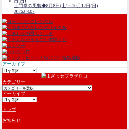
土門拳の風貌◆8月8日(土)～10月12日(日)
2026.08.07
アーカイブ
ア
ー
カテゴリー
カ
カ
イ
アーカイブ
テ
ブ
ア
ゴ
ー
リ
トップ
カ
ー
イ
お知らせ
ブ