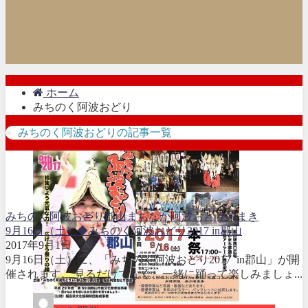
ホーム
みちのく阿波おどり
みちのく阿波おどりの記事一覧
みちのく阿波おどり
郡山まちなか
阿波おどり
餅まき
9月16日（土）◆みちのく阿波おどり2017 in郡山
2017年9月1日
9月16日（土）に、「みちのく阿波おどり2017 in郡山」が開
催されます。 見るだけでなく、一緒に踊って楽しみましょ...