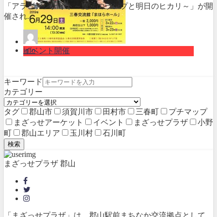
「アラビアンナイト～魔法のランプと明日のヒカリ～」が開
催され...
info
イベント開催
キーワード
カテゴリー
タグ
郡山市
須賀川市
田村市
三春町
プチマップ
まざっせアーケット
イベント
まざっせプラザ
小野
町
郡山エリア
玉川村
石川町
検索
まざっせプラザ 郡山
「まざっせプラザ」は、郡山駅前まちなか交流拠点として、