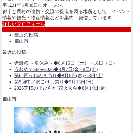
平成21年5月30日にオープン。
都市と農村の連携・交流の促進を図る場所として、イベント
情報や観光・物産情報などを集約・発信しています！
詳しいプロフィール
最近の投稿
郡山市
最近の投稿
逢瀬祭 ～夏休み～◆8月15日（土）・16日（日）
うねめでShow2026◆8月7日(金)･8日(土)
第62回うねめまつり◆8月6日(木)～8日(土)
第5回中ノ沢こけし祭り◆9月13日(日)
2026芝桜の里ひらた 花火大会◆8月14日(金)
郡山市