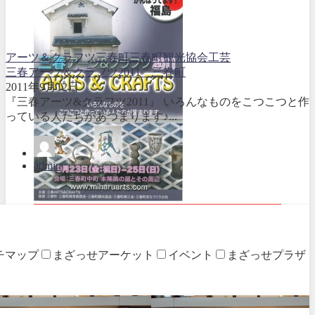
アーツ＆クラフツ
三春町
三春町観光協会
工芸
三春アーツ＆クラフツ2011 三春町
2011年9月12日
『三春アーツ&クラフツ2011』 いろんなものをこつこつと作
っている人たちがあつまります♪...
admin
イベント開催
チマップ
まざっせアーケット
イベント
まざっせプラザ