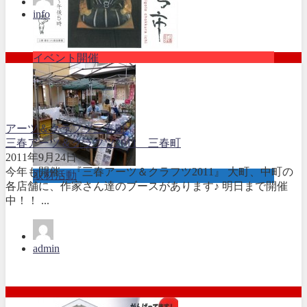
info
イベント開催
アーツ＆クラフツ
三春町
三春アーツ＆クラフツ2011 三春町
2011年9月24日
今年も開催、『三春アーツ＆クラフツ2011』 大町、中町の
取材活動
各店舗に、作家さん達のブースがあります♪ 明日まで開催
中！！ ...
admin