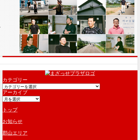
カテゴリー
カ
アーカイブ
テ
ア
ゴ
ー
リ
トップ
カ
ー
イ
お知らせ
ブ
郡山エリア