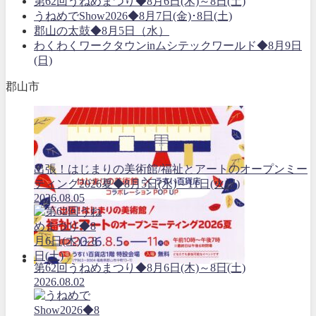
第62回うねめまつり◆8月6日(木)～8日(土)
うねめでShow2026◆8月7日(金)･8日(土)
郡山の太鼓◆8月5日（水）
わくわくワークタウンinムシテックワールド◆8月9日
(日)
郡山市
出張！はじまりの美術館/福祉とアートのオープンミー
ティング2026夏◆8月5日(水)～11日(火祝)
2026.08.05
第62回うねめまつり◆8月6日(木)～8日(土)
2026.08.02