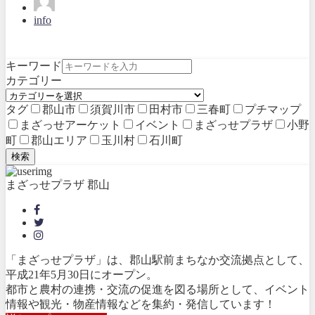
info
キーワード
カテゴリー
タグ
郡山市
須賀川市
田村市
三春町
プチマップ
まざっせアーケット
イベント
まざっせプラザ
小野
町
郡山エリア
玉川村
石川町
検索
まざっせプラザ 郡山
「まざっせプラザ」は、郡山駅前まちなか交流拠点として、
平成21年5月30日にオープン。
都市と農村の連携・交流の促進を図る場所として、イベント
情報や観光・物産情報などを集約・発信しています！