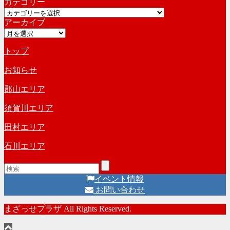
カテゴリー
カ
カ
イ
アーカイブ
テ
ブ
ア
ゴ
ー
リ
トップ
カ
ー
イ
お知らせ
ブ
郡山エリア
須賀川エリア
田村エリア
石川エリア
イベント情報
お問い合わせ
まざっせプラザ All Rights Reserved.