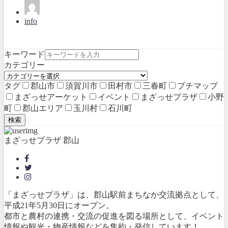
info
キーワード
カテゴリー
タグ
郡山市
須賀川市
田村市
三春町
プチマップ
まざっせアーケット
イベント
まざっせプラザ
小野
町
郡山エリア
玉川村
石川町
検索
まざっせプラザ 郡山
「まざっせプラザ」は、郡山駅前まちなか交流拠点として、
平成21年5月30日にオープン。
都市と農村の連携・交流の促進を図る場所として、イベント
情報や観光・物産情報などを集約・発信しています！