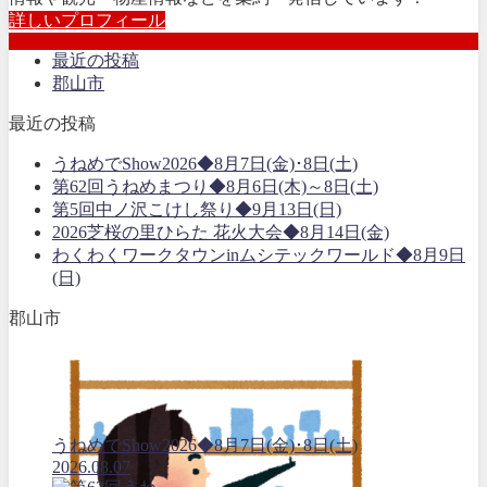
詳しいプロフィール
最近の投稿
郡山市
最近の投稿
うねめでShow2026◆8月7日(金)･8日(土)
第62回うねめまつり◆8月6日(木)～8日(土)
第5回中ノ沢こけし祭り◆9月13日(日)
2026芝桜の里ひらた 花火大会◆8月14日(金)
わくわくワークタウンinムシテックワールド◆8月9日
(日)
郡山市
うねめでShow2026◆8月7日(金)･8日(土)
2026.08.07