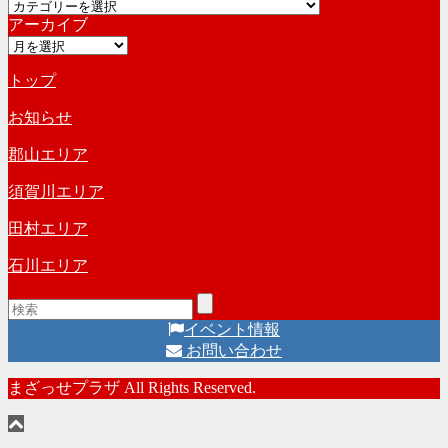
カ
イ
アーカイブ
テ
ブ
ア
ゴ
ー
リ
トップ
カ
ー
イ
お知らせ
ブ
郡山エリア
須賀川エリア
田村エリア
石川エリア
イベント情報
お問い合わせ
まざっせプラザ All Rights Reserved.