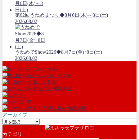
第62回うねめまつり◆8月6日(木)～8日(土)
2026.08.02
うねめでShow2026◆8月7日(金)･8日(土)
2026.08.02
アーカイブ
ア
ー
カテゴリー
カ