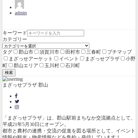
admin
キーワード
カテゴリー
タグ
郡山市
須賀川市
田村市
三春町
プチマップ
まざっせアーケット
イベント
まざっせプラザ
小野
町
郡山エリア
玉川村
石川町
検索
まざっせプラザ 郡山
「まざっせプラザ」は、郡山駅前まちなか交流拠点として、
平成21年5月30日にオープン。
都市と農村の連携・交流の促進を図る場所として、イベント
情報や観光・物産情報などを集約・発信しています！