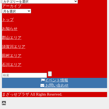
カ
イ
アーカイブ
テ
ブ
ア
ゴ
ー
リ
トップ
カ
ー
イ
お知らせ
ブ
郡山エリア
須賀川エリア
田村エリア
石川エリア
イベント情報
お問い合わせ
まざっせプラザ All Rights Reserved.