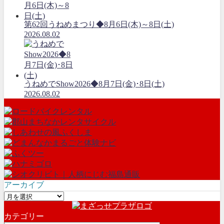
第62回うねめまつり◆8月6日(木)～8日(土)
2026.08.02
うねめでShow2026◆8月7日(金)･8日(土)
2026.08.02
アーカイブ
ア
ー
カテゴリー
カ