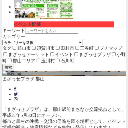
admin
イベント開催
キーワード
カテゴリー
タグ
郡山市
須賀川市
田村市
三春町
プチマップ
まざっせアーケット
イベント
まざっせプラザ
小野
町
郡山エリア
玉川村
石川町
検索
まざっせプラザ 郡山
「まざっせプラザ」は、郡山駅前まちなか交流拠点として、
平成21年5月30日にオープン。
都市と農村の連携・交流の促進を図る場所として、イベント
情報や観光・物産情報などを集約・発信しています！