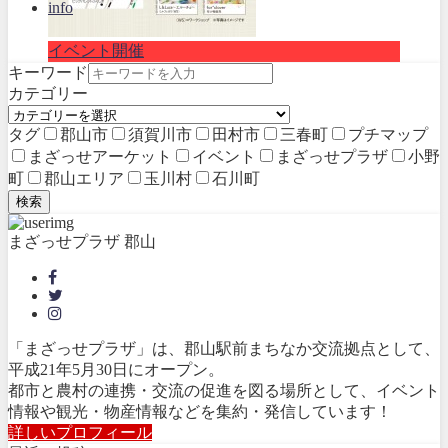
info
イベント開催
キーワード
カテゴリー
タグ
郡山市
須賀川市
田村市
三春町
プチマップ
まざっせアーケット
イベント
まざっせプラザ
小野
町
郡山エリア
玉川村
石川町
検索
まざっせプラザ 郡山
「まざっせプラザ」は、郡山駅前まちなか交流拠点として、
平成21年5月30日にオープン。
都市と農村の連携・交流の促進を図る場所として、イベント
情報や観光・物産情報などを集約・発信しています！
詳しいプロフィール