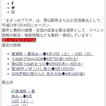
「まざっせプラザ」は、郡山駅前まちなか交流拠点として、
平成21年5月30日にオープン。
都市と農村の連携・交流の促進を図る場所として、イベント
情報や観光・物産情報などを集約・発信しています！
詳しいプロフィール
最近の投稿
逢瀬祭 ～夏休み～◆8月15日（土）・16日（日）
うねめでShow2026◆8月7日(金)･8日(土)
第62回うねめまつり◆8月6日(木)～8日(土)
第5回中ノ沢こけし祭り◆9月13日(日)
2026芝桜の里ひらた 花火大会◆8月14日(金)
郡山市