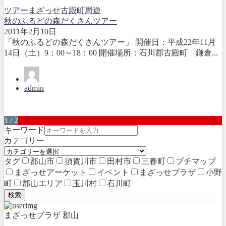
ツアー
まざっせ
古殿町
周遊
秋のふるどの森だくさんツアー
2011年2月10日
「秋のふるどの森だくさんツアー」 開催日：平成22年11月
14日（土）9：00～18：00 開催場所：石川郡古殿町 鎌倉...
admin
1 / 2
キーワード
カテゴリー
タグ
郡山市
須賀川市
田村市
三春町
プチマップ
まざっせアーケット
イベント
まざっせプラザ
小野
町
郡山エリア
玉川村
石川町
検索
まざっせプラザ 郡山