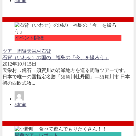
admin
イベント開催
ツアー
周遊
天栄村
石背
石背（いわせ）の国の 福島の「今、を撮ろう」
2012年10月15日
天栄村→鏡石→須賀川の岩瀬地方を巡る周遊ツアーです。
日本で唯一の国指定名勝「須賀川牡丹園」―須賀川市 日本
初の西欧式牧...
admin
周遊ツアーレポート