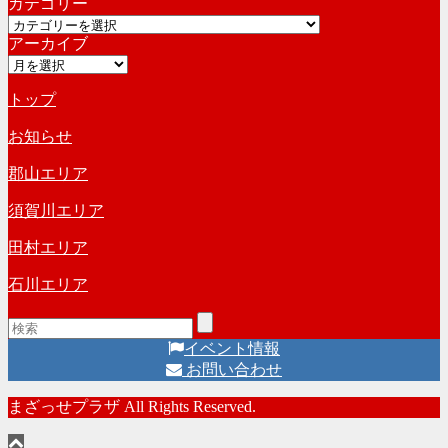
カテゴリー
カ
カ
イ
アーカイブ
テ
ブ
ア
ゴ
ー
リ
トップ
カ
ー
イ
お知らせ
ブ
郡山エリア
須賀川エリア
田村エリア
石川エリア
イベント情報
お問い合わせ
まざっせプラザ All Rights Reserved.