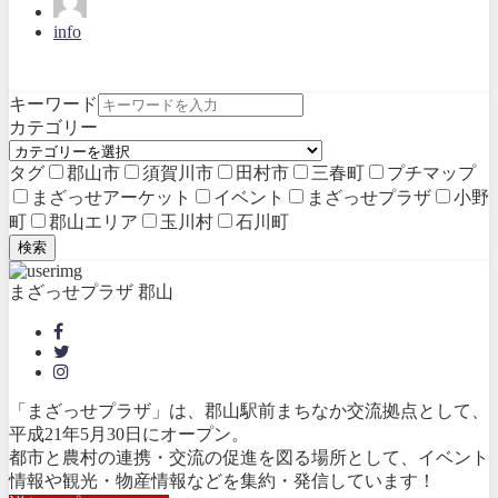
info
キーワード
カテゴリー
タグ
郡山市
須賀川市
田村市
三春町
プチマップ
まざっせアーケット
イベント
まざっせプラザ
小野
町
郡山エリア
玉川村
石川町
検索
まざっせプラザ 郡山
「まざっせプラザ」は、郡山駅前まちなか交流拠点として、
平成21年5月30日にオープン。
都市と農村の連携・交流の促進を図る場所として、イベント
情報や観光・物産情報などを集約・発信しています！