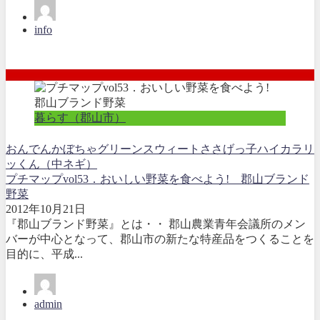
info
暮らす（郡山市）
おんでんかぼちゃ
グリーンスウィート
ささげっ子
ハイカラリ
ッくん（中ネギ）
プチマップvol53．おいしい野菜を食べよう! 郡山ブランド
野菜
2012年10月21日
『郡山ブランド野菜』とは・・ 郡山農業青年会議所のメン
バーが中心となって、郡山市の新たな特産品をつくることを
目的に、平成...
admin