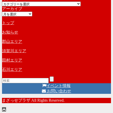
カ
イ
アーカイブ
テ
ブ
ア
ゴ
ー
リ
トップ
カ
ー
イ
お知らせ
ブ
郡山エリア
須賀川エリア
田村エリア
石川エリア
イベント情報
お問い合わせ
まざっせプラザ All Rights Reserved.