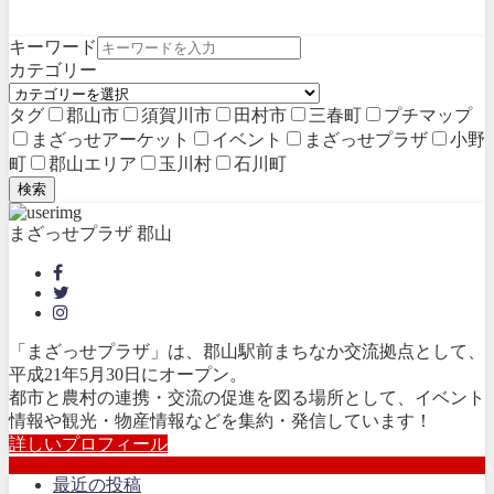
キーワード
カテゴリー
タグ
郡山市
須賀川市
田村市
三春町
プチマップ
まざっせアーケット
イベント
まざっせプラザ
小野
町
郡山エリア
玉川村
石川町
検索
まざっせプラザ 郡山
「まざっせプラザ」は、郡山駅前まちなか交流拠点として、
平成21年5月30日にオープン。
都市と農村の連携・交流の促進を図る場所として、イベント
情報や観光・物産情報などを集約・発信しています！
詳しいプロフィール
最近の投稿