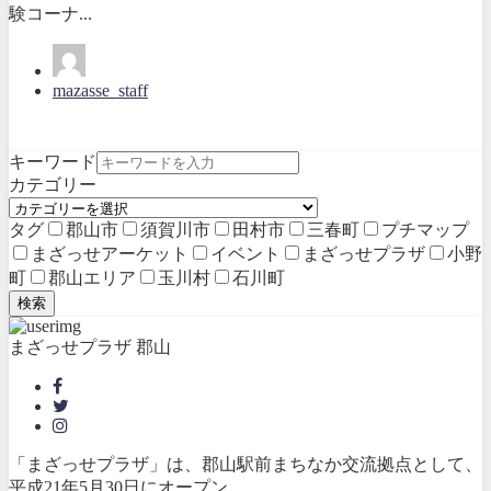
験コーナ...
mazasse_staff
キーワード
カテゴリー
タグ
郡山市
須賀川市
田村市
三春町
プチマップ
まざっせアーケット
イベント
まざっせプラザ
小野
町
郡山エリア
玉川村
石川町
検索
まざっせプラザ 郡山
「まざっせプラザ」は、郡山駅前まちなか交流拠点として、
平成21年5月30日にオープン。