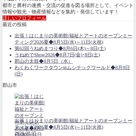
都市と農村の連携・交流の促進を図る場所として、イベント
情報や観光・物産情報などを集約・発信しています！
詳しいプロフィール
最近の投稿
出張！はじまりの美術館/福祉とアートのオープンミー
ティング2026夏◆8月5日(水)～11日(火祝)
第62回うねめまつり◆8月6日(木)～8日(土)
うねめでShow2026◆8月7日(金)･8日(土)
郡山の太鼓◆8月5日（水）
わくわくワークタウンinムシテックワールド◆8月9日
(日)
郡山市
出張！はじまりの美術館/福祉とアートのオープンミー
ティング2026夏◆8月5日(水)～11日(火祝)
2026.08.05