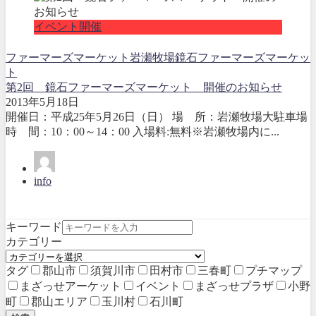
イベント開催
ファーマーズマーケット
岩瀬牧場
鏡石ファーマーズマーケッ
ト
第2回 鏡石ファーマーズマーケット 開催のお知らせ
2013年5月18日
開催日：平成25年5月26日（日） 場 所：岩瀬牧場大駐車場
時 間：10：00～14：00 入場料:無料※岩瀬牧場内に...
info
キーワード
カテゴリー
タグ
郡山市
須賀川市
田村市
三春町
プチマップ
まざっせアーケット
イベント
まざっせプラザ
小野
町
郡山エリア
玉川村
石川町