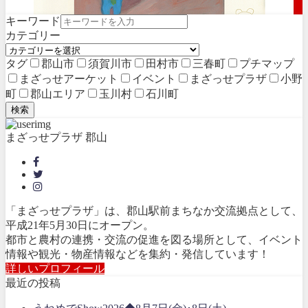
キーワード
カテゴリー
タグ
郡山市
須賀川市
田村市
三春町
プチマップ
まざっせアーケット
イベント
まざっせプラザ
小野
町
郡山エリア
玉川村
石川町
検索
まざっせプラザ 郡山
イベント開催
「まざっせプラザ」は、郡山駅前まちなか交流拠点として、
平成21年5月30日にオープン。
都市と農村の連携・交流の促進を図る場所として、イベント
情報や観光・物産情報などを集約・発信しています！
詳しいプロフィール
最近の投稿