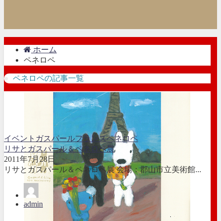
ホーム
ペネロペ
ペネロペの記事一覧
イベント
ガスパール
フランス
ペネロペ
リサとガスパール＆ペネロペ展
2011年7月28日
リサとガスパール＆ペネロペ展 会場：郡山市立美術館...
admin