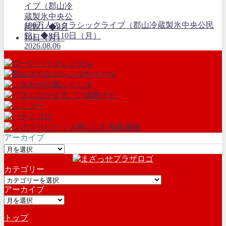
100万人のクラシックライブ（郡山冷蔵製氷中央公民
館）◆8月10日（月）
2026.08.06
アーカイブ
ア
ー
カテゴリー
カ
カ
イ
アーカイブ
テ
ブ
ア
ゴ
ー
リ
トップ
カ
ー