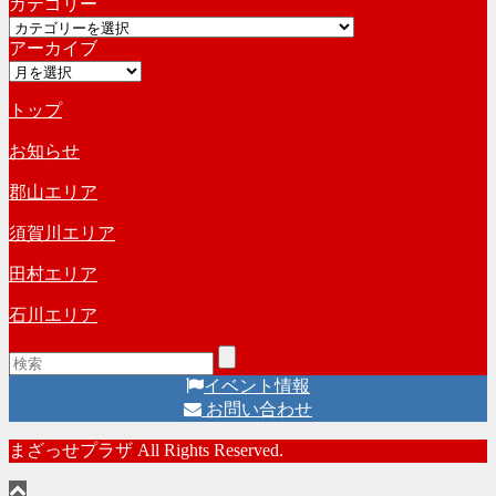
カテゴリー
カ
カ
イ
アーカイブ
テ
ブ
ア
ゴ
ー
リ
トップ
カ
ー
イ
お知らせ
ブ
郡山エリア
須賀川エリア
田村エリア
石川エリア
イベント情報
お問い合わせ
まざっせプラザ All Rights Reserved.