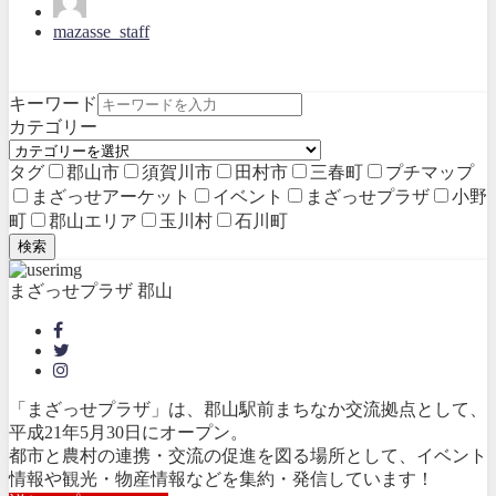
mazasse_staff
キーワード
カテゴリー
タグ
郡山市
須賀川市
田村市
三春町
プチマップ
まざっせアーケット
イベント
まざっせプラザ
小野
町
郡山エリア
玉川村
石川町
検索
まざっせプラザ 郡山
「まざっせプラザ」は、郡山駅前まちなか交流拠点として、
平成21年5月30日にオープン。
都市と農村の連携・交流の促進を図る場所として、イベント
情報や観光・物産情報などを集約・発信しています！