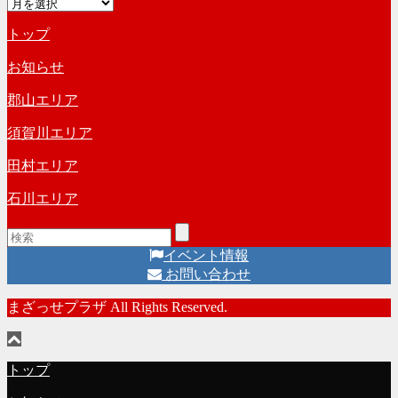
ア
ゴ
ー
リ
トップ
カ
ー
イ
お知らせ
ブ
郡山エリア
須賀川エリア
田村エリア
石川エリア
イベント情報
お問い合わせ
まざっせプラザ All Rights Reserved.
トップ