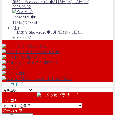
第62回うねめまつり◆8月6日(木)～8日(土)
2026.08.02
うねめでShow2026◆8月7日(金)･8日(土)
2026.08.02
アーカイブ
ア
ー
カテゴリー
カ
カ
イ
アーカイブ
テ
ブ