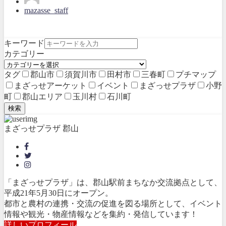
mazasse_staff
キーワード
カテゴリー
タグ
郡山市
須賀川市
田村市
三春町
プチマップ
まざっせアーケット
イベント
まざっせプラザ
小野
町
郡山エリア
玉川村
石川町
検索
まざっせプラザ 郡山
「まざっせプラザ」は、郡山駅前まちなか交流拠点として、
平成21年5月30日にオープン。
都市と農村の連携・交流の促進を図る場所として、イベント
情報や観光・物産情報などを集約・発信しています！
詳しいプロフィール