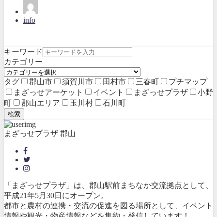
info
キーワード
カテゴリー
タグ
郡山市
須賀川市
田村市
三春町
プチマップ
まざっせアーケット
イベント
まざっせプラザ
小野
町
郡山エリア
玉川村
石川町
検索
まざっせプラザ 郡山
「まざっせプラザ」は、郡山駅前まちなか交流拠点として、
平成21年5月30日にオープン。
都市と農村の連携・交流の促進を図る場所として、イベント
情報や観光・物産情報などを集約・発信しています！