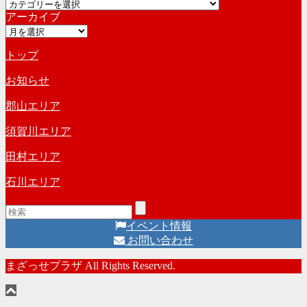
カ
イ
アーカイブ
テ
ブ
ア
ゴ
ー
リ
トップ
カ
ー
イ
お知らせ
ブ
郡山エリア
須賀川エリア
田村エリア
石川エリア
イベント情報
お問い合わせ
まざっせプラザ All Rights Reserved.