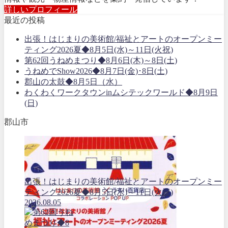
詳しいプロフィール
最近の投稿
出張！はじまりの美術館/福祉とアートのオープンミー
ティング2026夏◆8月5日(水)～11日(火祝)
第62回うねめまつり◆8月6日(木)～8日(土)
うねめでShow2026◆8月7日(金)･8日(土)
郡山の太鼓◆8月5日（水）
わくわくワークタウンinムシテックワールド◆8月9日
(日)
郡山市
出張！はじまりの美術館/福祉とアートのオープンミー
ティング2026夏◆8月5日(水)～11日(火祝)
2026.08.05