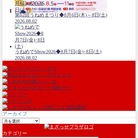
第62回うねめまつり◆8月6日(木)～8日(土)
2026.08.02
うねめでShow2026◆8月7日(金)･8日(土)
2026.08.02
アーカイブ
ア
ー
カテゴリー
カ