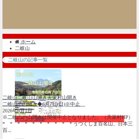
ホーム
二岐山
二岐山の記事一覧
二岐山
二岐山山開き
天栄村
山開き
二岐山の山開き◆6月7日(日)※中止
2026年6月1日
※二岐山の山開きは開催中止となりました。（天栄村HP）
イベント開催
* * * * * * * * * * うつくしま百名山、日本三
百...