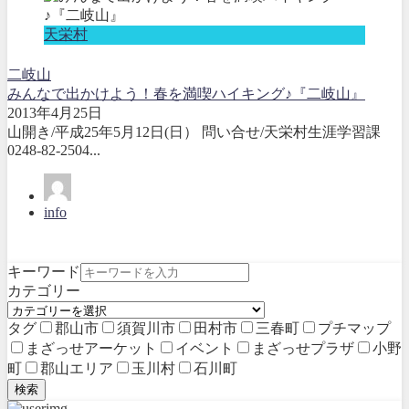
天栄村
二岐山
みんなで出かけよう！春を満喫ハイキング♪『二岐山』
2013年4月25日
山開き/平成25年5月12日(日） 問い合せ/天栄村生涯学習課
0248-82-2504...
info
キーワード
カテゴリー
タグ
郡山市
須賀川市
田村市
三春町
プチマップ
まざっせアーケット
イベント
まざっせプラザ
小野
町
郡山エリア
玉川村
石川町
検索