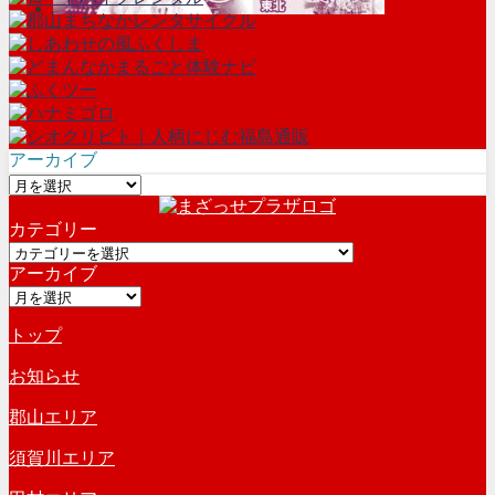
アーカイブ
ア
ー
カテゴリー
カ
カ
イ
アーカイブ
テ
ブ
ア
ゴ
ー
リ
トップ
カ
ー
イ
お知らせ
ブ
郡山エリア
須賀川エリア