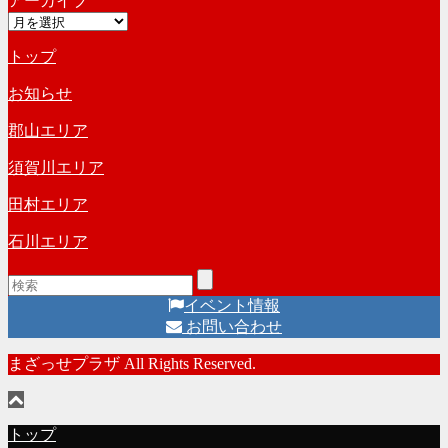
アーカイブ
テ
ブ
ア
ゴ
ー
リ
トップ
カ
ー
イ
お知らせ
ブ
郡山エリア
須賀川エリア
田村エリア
石川エリア
イベント情報
お問い合わせ
まざっせプラザ All Rights Reserved.
トップ