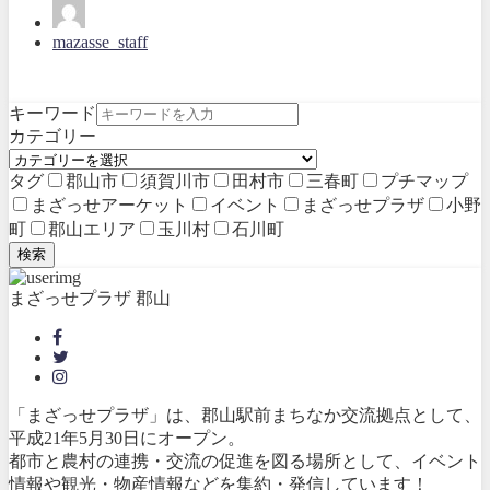
mazasse_staff
キーワード
カテゴリー
タグ
郡山市
須賀川市
田村市
三春町
プチマップ
まざっせアーケット
イベント
まざっせプラザ
小野
町
郡山エリア
玉川村
石川町
検索
まざっせプラザ 郡山
「まざっせプラザ」は、郡山駅前まちなか交流拠点として、
平成21年5月30日にオープン。
都市と農村の連携・交流の促進を図る場所として、イベント
情報や観光・物産情報などを集約・発信しています！