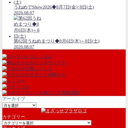
うねめでShow2026◆8月7日(金)･8日(土)
2026.08.07
第62回うねめまつり◆8月6日(木)～8日(土)
2026.08.07
アーカイブ
ア
ー
カテゴリー
カ
カ
イ