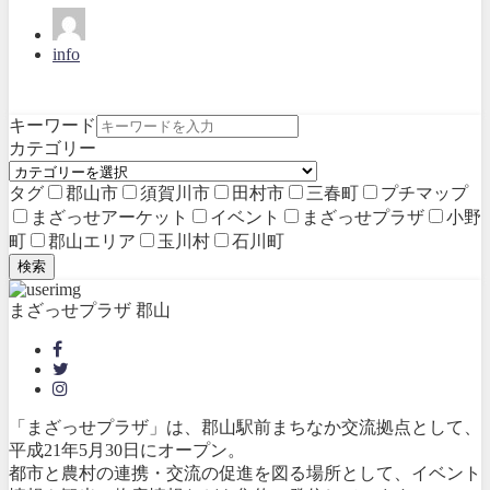
info
キーワード
カテゴリー
タグ
郡山市
須賀川市
田村市
三春町
プチマップ
まざっせアーケット
イベント
まざっせプラザ
小野
町
郡山エリア
玉川村
石川町
検索
まざっせプラザ 郡山
「まざっせプラザ」は、郡山駅前まちなか交流拠点として、
平成21年5月30日にオープン。
都市と農村の連携・交流の促進を図る場所として、イベント