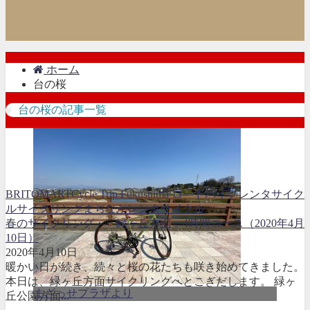
ホーム
台の桜
台の桜の記事一覧
BRITOMART
Cycle Trip Fukushima ロードバイクレンタサイク
ル
サイクリング
まちなかレンタサイクル
春のサイクリング・「緑ヶ丘方面」4時間コース（2020年4月
10日）
2020年4月10日
暖かい日が続き、続々と桜の花たちも咲き始めてきました。
本日は、緑ヶ丘方面サイクリングへとこぎだします。 緑ヶ
まざっせプラザより
丘公園方面...