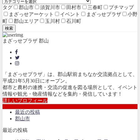
タグ
郡山市
須賀川市
田村市
三春町
プチマップ
まざっせアーケット
イベント
まざっせプラザ
小野
町
郡山エリア
玉川村
石川町
検索
まざっせプラザ 郡山
「まざっせプラザ」は、郡山駅前まちなか交流拠点として、
平成21年5月30日にオープン。
都市と農村の連携・交流の促進を図る場所として、イベント
情報や観光・物産情報などを集約・発信しています！
詳しいプロフィール
最近の投稿
郡山市
最近の投稿