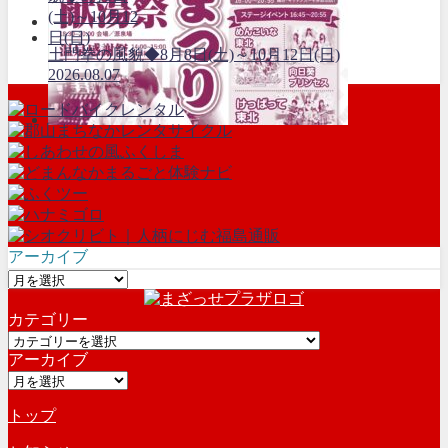
土門拳の風貌◆8月8日(土)～10月12日(日)
2026.08.07
アーカイブ
ア
ー
カテゴリー
カ
カ
イ
アーカイブ
テ
ブ
ア
ゴ
ー
リ
トップ
カ
ー
イ