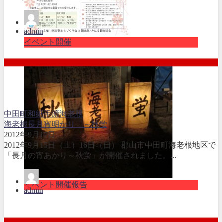
admin
イベント開催
中田町
和紙
手漉
海老根
海老根長月宵明かり ～秋蛍
2012年9月17日
2012年9月15日（土）16日（日） 郡山市中田町海老根地区で
「長月の宵あかり～秋蛍」が開催されました。...
イベント開催報告
admin