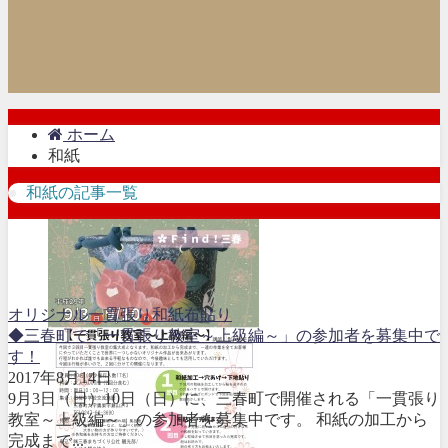
ホーム
和紙
和紙の記事一覧
オリジナル
一貫張り
和紙
布貼り
◆三春町で「一貫張り教室～上級編～」の参加者を募集中で
す！
2017年8月14日
9月3日（日）10日（日）に、三春町で開催される「一貫張り
教室～上級編～」の参加者を募集中です。 和紙の加工から
完成まで...