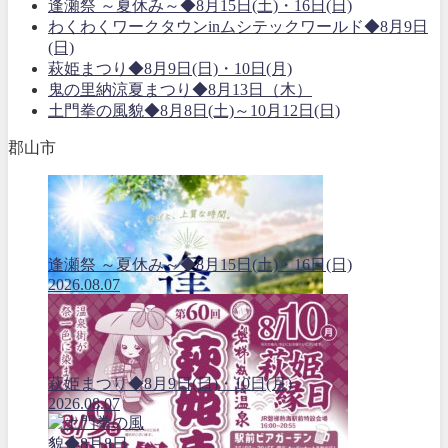
逢瀬祭 ～夏休み～◆8月15日(土)・16日(日)
わくわくワークタウンinムシテックワールド◆8月9日
(日)
萩姫まつり◆8月9日(日)・10日(月)
鬼の里納涼夏まつり◆8月13日（木）
土門拳の風貌◆8月8日(土)～10月12日(日)
郡山市
逢瀬祭 ～夏休み～◆8月15日(土)・16日(日)
2026.08.07
萩姫まつり◆8月9日(日)・10日(月)
2026.08.07