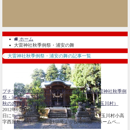
ホーム
大雷神社秋季例祭・浦安の舞
大雷神社秋季例祭・浦安の舞の記事一覧
プチマップ
プチマップvol.50 秋のお祭り2012
大雷神社秋季例
祭・浦安の舞
玉川村イベント
秋のお祭り『大雷神社秋季例祭・浦安の舞』（玉川村）
2012年9月7日
日にち/平成24年10月7日（日） 場所/大雷神社（玉川村小高
字西屋敷90-1） ※国道118号より役場方面へ ホームペ...