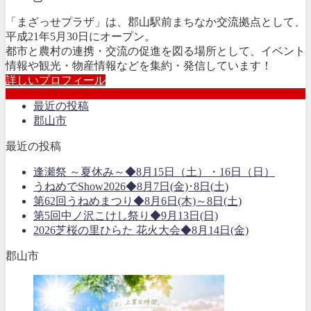
「まざっせプラザ」は、郡山駅前まちなか交流拠点として、
平成21年5月30日にオープン。
都市と農村の連携・交流の促進を図る場所として、イベント
情報や観光・物産情報などを集約・発信しています！
詳しいプロフィール
最近の投稿
郡山市
最近の投稿
逢瀬祭 ～夏休み～◆8月15日（土）・16日（日）
うねめでShow2026◆8月7日(金)･8日(土)
第62回うねめまつり◆8月6日(木)～8日(土)
第5回中ノ沢こけし祭り◆9月13日(日)
2026芝桜の里ひらた 花火大会◆8月14日(金)
郡山市