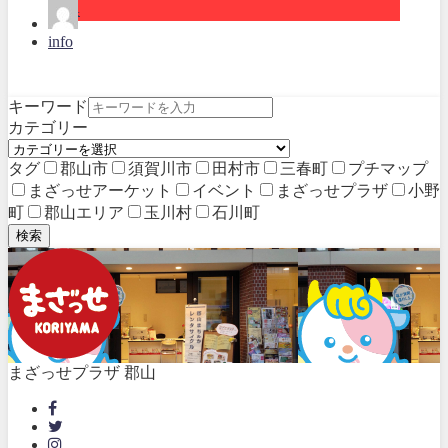
特集
info
キーワード
カテゴリー
タグ
郡山市
須賀川市
田村市
三春町
プチマップ
まざっせアーケット
イベント
まざっせプラザ
小野
町
郡山エリア
玉川村
石川町
検索
まざっせプラザ 郡山