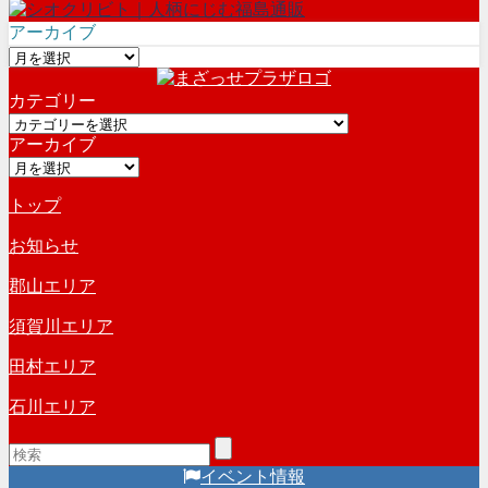
アーカイブ
ア
ー
カテゴリー
カ
カ
イ
アーカイブ
テ
ブ
ア
ゴ
ー
リ
トップ
カ
ー
イ
お知らせ
ブ
郡山エリア
須賀川エリア
田村エリア
石川エリア
イベント情報