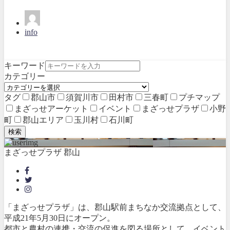
info
キーワード
カテゴリー
タグ
郡山市
須賀川市
田村市
三春町
プチマップ
まざっせアーケット
イベント
まざっせプラザ
小野
町
郡山エリア
玉川村
石川町
検索
まざっせプラザ 郡山
「まざっせプラザ」は、郡山駅前まちなか交流拠点として、
平成21年5月30日にオープン。
都市と農村の連携・交流の促進を図る場所として、イベント