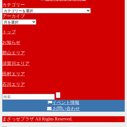
カテゴリー
カ
カ
イ
アーカイブ
テ
ブ
ア
ゴ
ー
リ
トップ
カ
ー
イ
お知らせ
ブ
郡山エリア
須賀川エリア
田村エリア
石川エリア
イベント情報
お問い合わせ
まざっせプラザ All Rights Reserved.